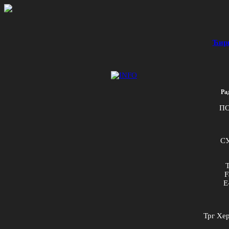
Ћир
Ра
ПО
СУ
T
F
E
Трг Хер