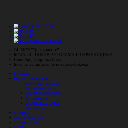
24. МСК "Трг од књиге"
БОКА 44 - ПОЗИВ АУТОРИМА И САРАДНИЦИМА
Нови број зборника Бока
Бока : гласник за опће интересе Бокеља
Насловна
Ријеч о Библиотеци
Слободан приступ
информацијама
Водич за кориснике
Правилници
Пројекти сарадње
Документа
Историјат
Завичајна збирка
Зборник Бока
Легати