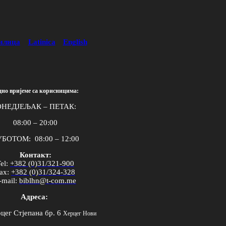
илица
Latinica
English
дно вријеме са корисницима:
НЕДЈЕЉАК – ПЕТАК:
08:00 – 20:00
БОТОМ: 08:00 – 12:00
Контакт:
el
:
+382 (0)31/321-900
ax
:
+382 (0)31/324-328
-
mail
:
biblhn
@
t
-
com
.
me
Адреса:
цег Стјепана бр. 6
Херцег Нови