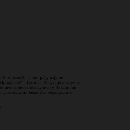
 Вам омогућава да грађу коју не
Црнојевић” – Цетиње. Услуга је доступна
едмице и користи искључиво у Читаоници
и факсом, а ми ћемо Вас обавијестити
: