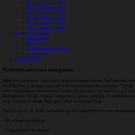
Трг од књиге - 2008
Трг од књиге - 2007
Трг од књиге - 2006
Трг од књиге - 2005
Трг од књиге - 2004
Трг од књиге - 2003
Културни програми
Промоције
Изложбе
Литерарни конкурси/
радионице
Дјечији кутак
Међубиблиотечка позајмица
Међубиблиотечка позајмица је кориснички сервис Библиотеке који
посједујемо у фонду, наручите из Националне библиотеке “Ђурђе 
свим члановима Библиотеке. Грађа се посуђује на период од 4 с
Библиотеке. Грађу можете наручити лично, мејлом, телефоном ил
када поручена грађа буде доступна за коришћење.
Грађа која се не може набавити путем међубиблиотечке позајмице
- Музејски примјерци
- Стара и ријетка књига