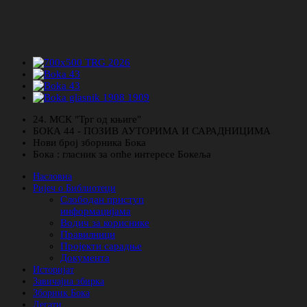
24. МСК "Трг од књиге"
БОКА 44 - ПОЗИВ АУТОРИМА И САРАДНИЦИМА
Нови број зборника Бока
Бока : гласник за опће интересе Бокеља
Насловна
Ријеч о Библиотеци
Слободан приступ
информацијама
Водич за кориснике
Правилници
Пројекти сарадње
Документа
Историјат
Завичајна збирка
Зборник Бока
Легати