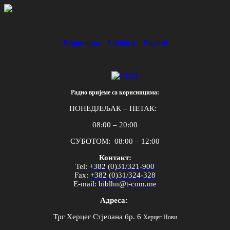
Ћирилица
Latinica
English
Радно вријеме са корисницима:
ПОНЕДЈЕЉАК – ПЕТАК:
08:00 – 20:00
СУБОТОМ: 08:00 – 12:00
Контакт:
Tel
:
+382 (0)31/321-900
Fax
:
+382 (0)31/324-328
E
-
mail
:
biblhn
@
t
-
com
.
me
Адреса:
Трг Херцег Стјепана бр. 6
Херцег Нови