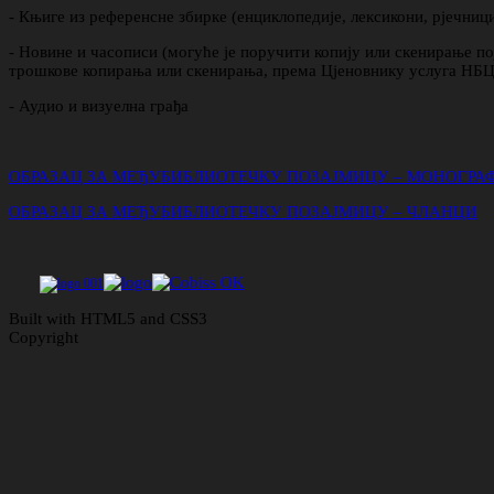
- Књиге из референсне збирке (енциклопедије, лексикони, рјечни
- Новине и часописи (могуће је поручити копију или скенирање по
трошкове копирања или скенирања, према Цјеновнику услуга НБ
- Аудио и визуелна грађа
ОБРАЗАЦ ЗА МЕЂУБИБЛИОТЕЧКУ ПОЗАЈМИЦУ – МОНОГРА
ОБРАЗАЦ ЗА МЕЂУБИБЛИОТЕЧКУ ПОЗАЈМИЦУ – ЧЛАНЦИ
Built with HTML5 and CSS3
Copyright