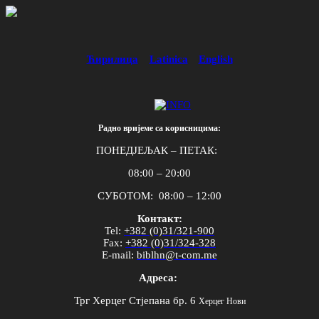
Ћирилица
Latinica
English
Радно вријеме са корисницима:
ПОНЕДЈЕЉАК – ПЕТАК:
08:00 – 20:00
СУБОТОМ: 08:00 – 12:00
Контакт:
Tel
:
+382 (0)31/321-900
Fax
:
+382 (0)31/324-328
E
-
mail
:
biblhn
@
t
-
com
.
me
Адреса:
Трг Херцег Стјепана бр. 6
Херцег Нови