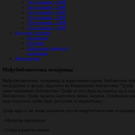
Трг од књиге - 2008
Трг од књиге - 2007
Трг од књиге - 2006
Трг од књиге - 2005
Трг од књиге - 2004
Трг од књиге - 2003
Културни програми
Промоције
Изложбе
Литерарни конкурси/
радионице
Дјечији кутак
Међубиблиотечка позајмица
Међубиблиотечка позајмица је кориснички сервис Библиотеке који
посједујемо у фонду, наручите из Националне библиотеке “Ђурђе 
свим члановима Библиотеке. Грађа се посуђује на период од 4 с
Библиотеке. Грађу можете наручити лично, мејлом, телефоном ил
када поручена грађа буде доступна за коришћење.
Грађа која се не може набавити путем међубиблиотечке позајмице
- Музејски примјерци
- Стара и ријетка књига