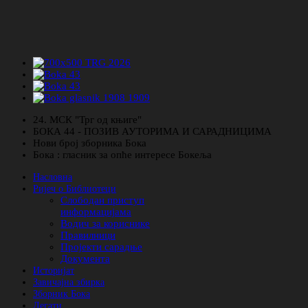
24. МСК "Трг од књиге"
БОКА 44 - ПОЗИВ АУТОРИМА И САРАДНИЦИМА
Нови број зборника Бока
Бока : гласник за опће интересе Бокеља
Насловна
Ријеч о Библиотеци
Слободан приступ
информацијама
Водич за кориснике
Правилници
Пројекти сарадње
Документа
Историјат
Завичајна збирка
Зборник Бока
Легати