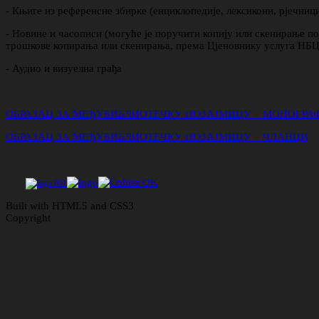
- Књиге из референсне збирке (енциклопедије, лексикони, рјечни
- Новине и часописи (могуће је поручити копију или скенирање по
трошкове копирања или скенирања, према Цјеновнику услуга НБ
- Аудио и визуелна грађа
ОБРАЗАЦ ЗА МЕЂУБИБЛИОТЕЧКУ ПОЗАЈМИЦУ – МОНОГРА
ОБРАЗАЦ ЗА МЕЂУБИБЛИОТЕЧКУ ПОЗАЈМИЦУ – ЧЛАНЦИ
Built with HTML5 and CSS3
Copyright