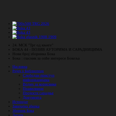
24. МСК "Трг од књиге"
БОКА 44 - ПОЗИВ АУТОРИМА И САРАДНИЦИМА
Нови број зборника Бока
Бока : гласник за опће интересе Бокеља
Насловна
Ријеч о Библиотеци
Слободан приступ
информацијама
Водич за кориснике
Правилници
Пројекти сарадње
Документа
Историјат
Завичајна збирка
Зборник Бока
Легати