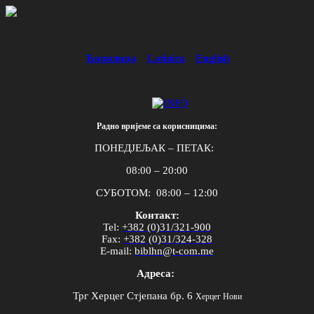
Ћирилица
Latinica
English
Радно вријеме са корисницима:
ПОНЕДЈЕЉАК – ПЕТАК:
08:00 – 20:00
СУБОТОМ: 08:00 – 12:00
Контакт:
Tel
:
+382 (0)31/321-900
Fax
:
+382 (0)31/324-328
E
-
mail
:
biblhn
@
t
-
com
.
me
Адреса:
Трг Херцег Стјепана бр. 6
Херцег Нови