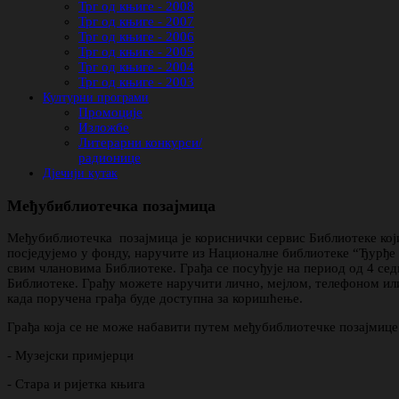
Трг од књиге - 2008
Трг од књиге - 2007
Трг од књиге - 2006
Трг од књиге - 2005
Трг од књиге - 2004
Трг од књиге - 2003
Културни програми
Промоције
Изложбе
Литерарни конкурси/
радионице
Дјечији кутак
Међубиблиотечка позајмица
Међубиблиотечка позајмица је кориснички сервис Библиотеке који
посједујемо у фонду, наручите из Националне библиотеке “Ђурђе 
свим члановима Библиотеке. Грађа се посуђује на период од 4 с
Библиотеке. Грађу можете наручити лично, мејлом, телефоном ил
када поручена грађа буде доступна за коришћење.
Грађа која се не може набавити путем међубиблиотечке позајмице
- Музејски примјерци
- Стара и ријетка књига