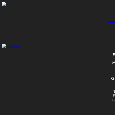
Ћир
R
P
SU
T
F
E