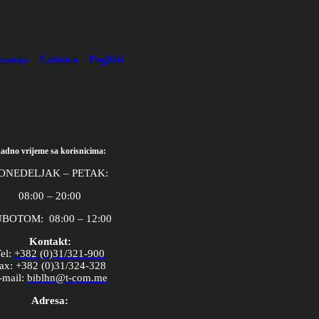
илица
Latinica
English
adno vrijeme sa korisnicima:
ONEDELJAK – PETAK:
08:00 – 20:00
BOTOM: 08:00 – 12:00
Kontakt:
el
:
+382 (0)31/321-900
ax
:
+382 (0)31/324-328
-
mail
:
biblhn
@
t
-
com
.
me
Adresa: