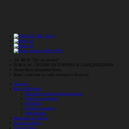
24. МСК "Трг од књиге"
БОКА 44 - ПОЗИВ АУТОРИМА И САРАДНИЦИМА
Нови број зборника Бока
Бока : гласник за опће интересе Бокеља
Naslovna
Riječ o Biblioteci
Slobodan pristup informacijama
Vodič za korisnike
Pravilnici
Projekti saradnje
Dokumenta
Biblioteka u prošlosti
Zavičajna zbirka
Zbornik Boka