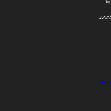
Trg 
IZDAVA
Архи