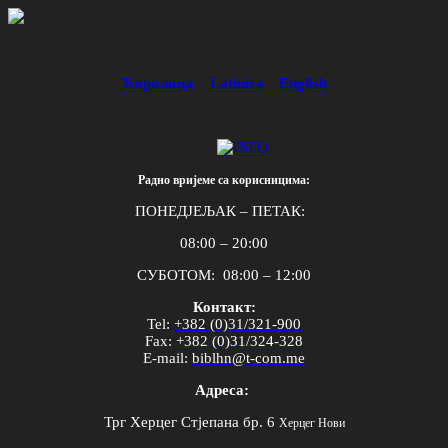
Ћирилица
Latinica
English
Радно вријеме са корисницима:
ПОНЕДЈЕЉАК – ПЕТАК:
08:00 – 20:00
СУБОТОМ: 08:00 – 12:00
Контакт:
Tel
:
+382 (0)31/321-900
Fax
:
+382 (0)31/324-328
E
-
mail
:
biblhn
@
t
-
com
.
me
Адреса:
Трг Херцег Стјепана бр. 6
Херцег Нови