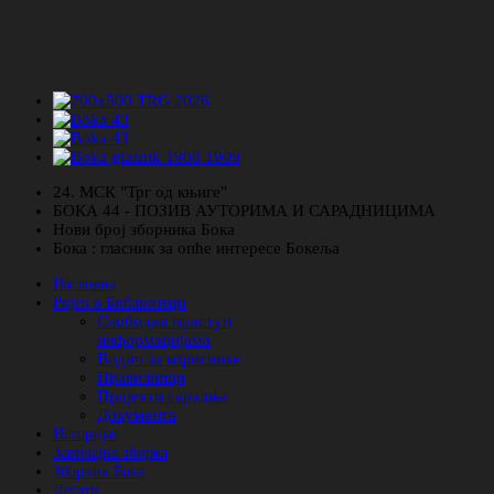
24. МСК "Трг од књиге"
БОКА 44 - ПОЗИВ АУТОРИМА И САРАДНИЦИМА
Нови број зборника Бока
Бока : гласник за опће интересе Бокеља
Насловна
Ријеч о Библиотеци
Слободан приступ
информацијама
Водич за кориснике
Правилници
Пројекти сарадње
Документа
Историјат
Завичајна збирка
Зборник Бока
Легати