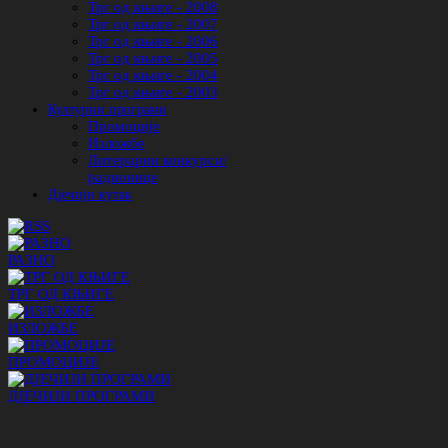
Трг од књиге - 2008
Трг од књиге - 2007
Трг од књиге - 2006
Трг од књиге - 2005
Трг од књиге - 2004
Трг од књиге - 2003
Културни програми
Промоције
Изложбе
Литерарни конкурси/
радионице
Дјечији кутак
РАЗНО
ТРГ ОД КЊИГЕ
ИЗЛОЖБЕ
ПРОМОЦИЈЕ
ДЈЕЧИЈИ ПРОГРАМИ