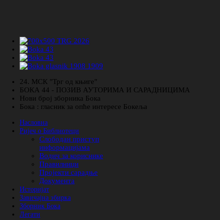
24. МСК "Трг од књиге"
БОКА 44 - ПОЗИВ АУТОРИМА И САРАДНИЦИМА
Нови број зборника Бока
Бока : гласник за опће интересе Бокеља
Насловна
Ријеч о Библиотеци
Слободан приступ
информацијама
Водич за кориснике
Правилници
Пројекти сарадње
Документа
Историјат
Завичајна збирка
Зборник Бока
Легати