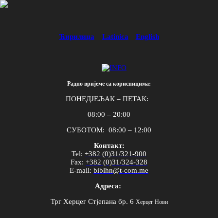
Ћирилица
Latinica
English
Радно вријеме са корисницима:
ПОНЕДЈЕЉАК – ПЕТАК:
08:00 – 20:00
СУБОТОМ: 08:00 – 12:00
Контакт:
Tel
:
+382 (0)31/321-900
Fax
:
+382 (0)31/324-328
E
-
mail
:
biblhn
@
t
-
com
.
me
Адреса:
Трг Херцег Стјепана бр. 6
Херцег Нови