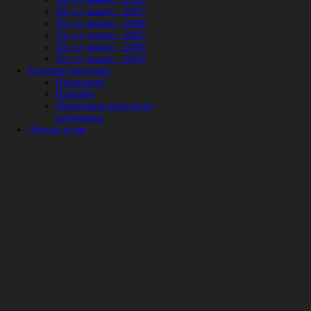
Трг од књиге - 2007
Трг од књиге - 2006
Трг од књиге - 2005
Трг од књиге - 2004
Трг од књиге - 2003
Културни програми
Промоције
Изложбе
Литерарни конкурси/
радионице
Дјечији кутак