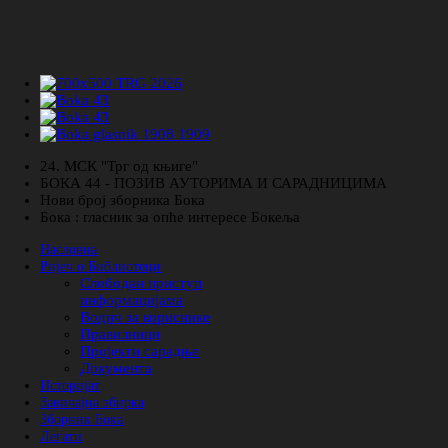
24. МСК "Трг од књиге"
БОКА 44 - ПОЗИВ АУТОРИМА И САРАДНИЦИМА
Нови број зборника Бока
Бока : гласник за опће интересе Бокеља
Насловна
Ријеч о Библиотеци
Слободан приступ
информацијама
Водич за кориснике
Правилници
Пројекти сарадње
Документа
Историјат
Завичајна збирка
Зборник Бока
Легати