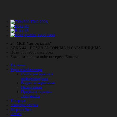
24. МСК "Трг од књиге"
БОКА 44 - ПОЗИВ АУТОРИМА И САРАДНИЦИМА
Нови број зборника Бока
Бока : гласник за опће интересе Бокеља
Насловна
Ријеч о Библиотеци
Слободан приступ
информацијама
Водич за кориснике
Правилници
Пројекти сарадње
Документа
Историјат
Завичајна збирка
Зборник Бока
Легати