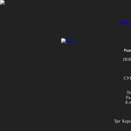
Ћири
Радн
ПО
СУБ
Te
Fa
E
-
Трг Херц