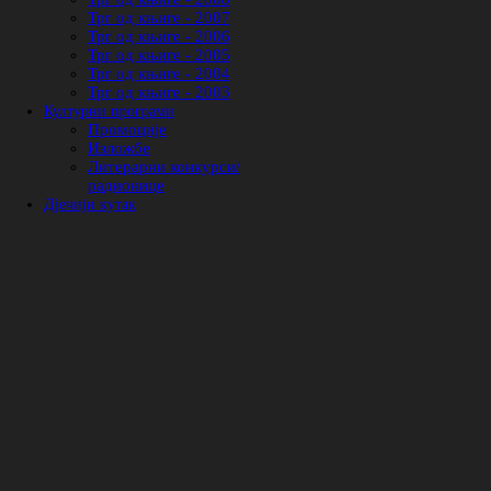
Трг од књиге - 2007
Трг од књиге - 2006
Трг од књиге - 2005
Трг од књиге - 2004
Трг од књиге - 2003
Културни програми
Промоције
Изложбе
Литерарни конкурси/
радионице
Дјечији кутак