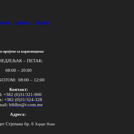
лица
Latinica
English
о вријеме са корисницима:
НЕДЈЕЉАК – ПЕТАК:
08:00 – 20:00
ОТОМ: 08:00 – 12:00
Контакт:
l
:
+382 (0)31/321-900
x
:
+382 (0)31/324-328
mail
:
biblhn
@
t
-
com
.
me
Адреса:
ег Стјепана бр. 6
Херцег Нови