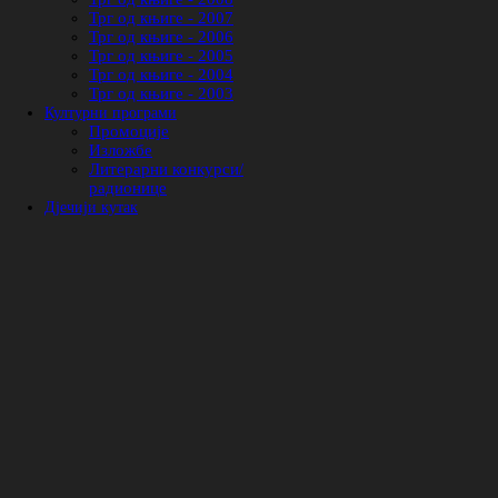
Трг од књиге - 2007
Трг од књиге - 2006
Трг од књиге - 2005
Трг од књиге - 2004
Трг од књиге - 2003
Културни програми
Промоције
Изложбе
Литерарни конкурси/
радионице
Дјечији кутак