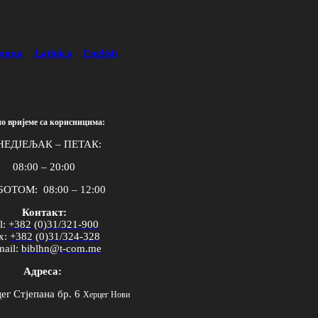
лица
Latinica
English
о вријеме са корисницима:
НЕДЈЕЉАК – ПЕТАК:
08:00 – 20:00
ОТОМ: 08:00 – 12:00
Контакт:
l
:
+382 (0)31/321-900
x
:
+382 (0)31/324-328
mail
:
biblhn
@
t
-
com
.
me
Адреса:
ег Стјепана бр. 6
Херцег Нови