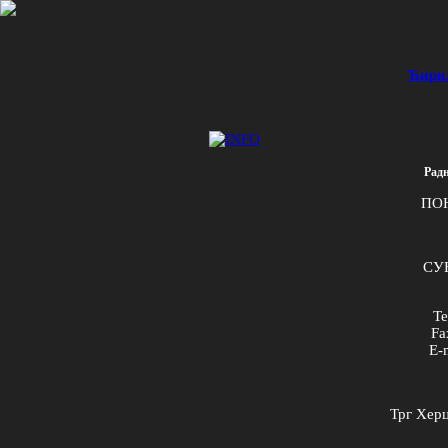
Ћири
Радн
ПО
СУБ
Te
Fa
E
-
Трг Херц