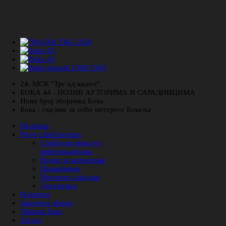
24. МСК "Трг од књиге"
БОКА 44 - ПОЗИВ АУТОРИМА И САРАДНИЦИМА
Нови број зборника Бока
Бока : гласник за опће интересе Бокеља
Насловна
Ријеч о Библиотеци
Слободан приступ
информацијама
Водич за кориснике
Правилници
Пројекти сарадње
Документа
Историјат
Завичајна збирка
Зборник Бока
Легати