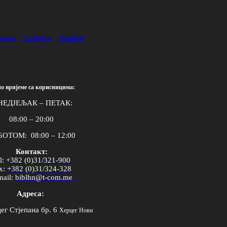
лица
Latinica
English
о вријеме са корисницима:
НЕДЈЕЉАК – ПЕТАК:
08:00 – 20:00
ОТОМ: 08:00 – 12:00
Контакт:
l
:
+382 (0)31/321-900
x
:
+382 (0)31/324-328
mail
:
biblhn
@
t
-
com
.
me
Адреса:
ег Стјепана бр. 6
Херцег Нови