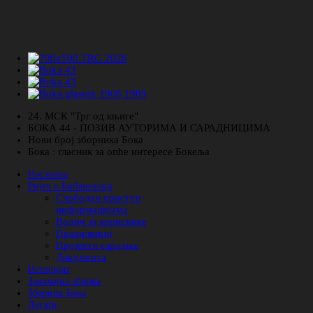
24. МСК "Трг од књиге"
БОКА 44 - ПОЗИВ АУТОРИМА И САРАДНИЦИМА
Нови број зборника Бока
Бока : гласник за опће интересе Бокеља
Насловна
Ријеч о Библиотеци
Слободан приступ
информацијама
Водич за кориснике
Правилници
Пројекти сарадње
Документа
Историјат
Завичајна збирка
Зборник Бока
Легати