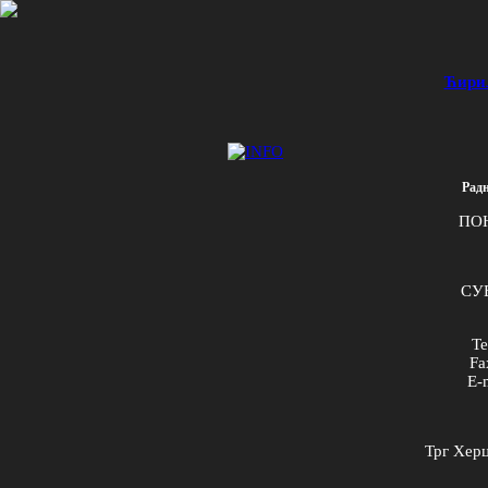
Ћири
Радн
ПО
СУБ
Te
Fa
E
-
Трг Херц