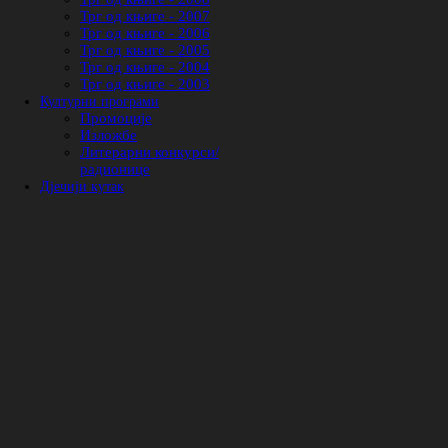
Трг од књиге - 2007
Трг од књиге - 2006
Трг од књиге - 2005
Трг од књиге - 2004
Трг од књиге - 2003
Културни програми
Промоције
Изложбе
Литерарни конкурси/
радионице
Дјечији кутак