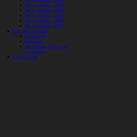
Трг од књиге - 2007
Трг од књиге - 2006
Трг од књиге - 2005
Трг од књиге - 2004
Трг од књиге - 2003
Културни програми
Промоције
Изложбе
Литерарни конкурси/
радионице
Дјечији кутак