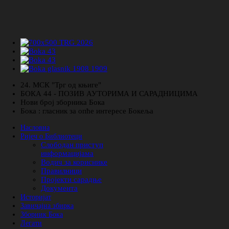
24. МСК "Трг од књиге"
БОКА 44 - ПОЗИВ АУТОРИМА И САРАДНИЦИМА
Нови број зборника Бока
Бока : гласник за опће интересе Бокеља
Насловна
Ријеч о Библиотеци
Слободан приступ
информацијама
Водич за кориснике
Правилници
Пројекти сарадње
Документа
Историјат
Завичајна збирка
Зборник Бока
Легати