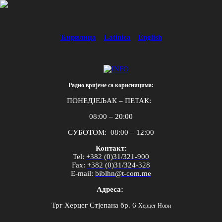
Ћирилица
Latinica
English
Радно вријеме са корисницима:
ПОНЕДЈЕЉАК – ПЕТАК:
08:00 – 20:00
СУБОТОМ: 08:00 – 12:00
Контакт:
Tel
:
+382 (0)31/321-900
Fax
:
+382 (0)31/324-328
E
-
mail
:
biblhn
@
t
-
com
.
me
Адреса:
Трг Херцег Стјепана бр. 6
Херцег Нови