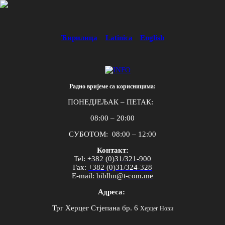
Ћирилица
Latinica
English
Радно вријеме са корисницима:
ПОНЕДЈЕЉАК – ПЕТАК:
08:00 – 20:00
СУБОТОМ: 08:00 – 12:00
Контакт:
Tel
:
+382 (0)31/321-900
Fax
:
+382 (0)31/324-328
E
-
mail
:
biblhn
@
t
-
com
.
me
Адреса:
Трг Херцег Стјепана бр. 6
Херцег Нови