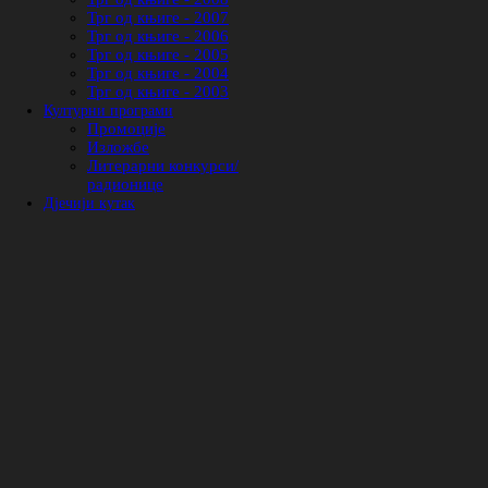
Трг од књиге - 2007
Трг од књиге - 2006
Трг од књиге - 2005
Трг од књиге - 2004
Трг од књиге - 2003
Културни програми
Промоције
Изложбе
Литерарни конкурси/
радионице
Дјечији кутак