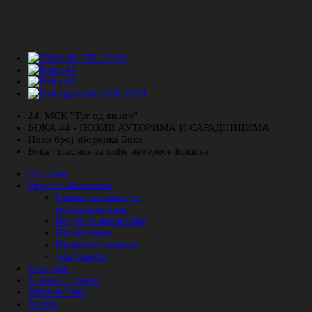
24. МСК "Трг од књиге"
БОКА 44 - ПОЗИВ АУТОРИМА И САРАДНИЦИМА
Нови број зборника Бока
Бока : гласник за опће интересе Бокеља
Насловна
Ријеч о Библиотеци
Слободан приступ
информацијама
Водич за кориснике
Правилници
Пројекти сарадње
Документа
Историјат
Завичајна збирка
Зборник Бока
Легати