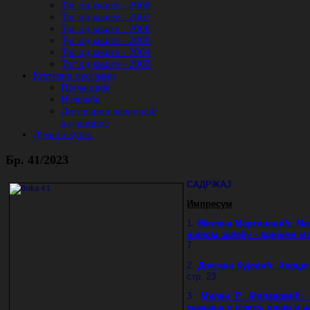
Трг од књиге - 2008
Трг од књиге - 2007
Трг од књиге - 2006
Трг од књиге - 2005
Трг од књиге - 2004
Трг од књиге - 2003
Културни програми
Промоције
Изложбе
Литерарни конкурси/
радионице
Дјечији кутак
Бр. 41/2023
САДРЖАЈ
Импресум
1.
Милена Мартиновић:
Ма
њеном залеђу - вријеме м
7
2.
Драгана Кујовић
: Херце
стр. 23
3.
Милан Р. Милановић: 
сазнања о језику, вјери и