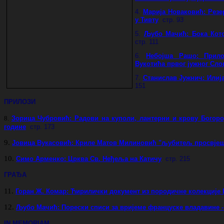
4.
Марија Новаковић: Резе
у Тивту
стр. 93
5.
Љубо Мачић: Бока Кото
стр. 111
6.
Небојша Рашо:
Прил
Вукотића првог јужног Слов
7.
Станислав Јужнич: Илиј
151
ПРИЛОЗИ
8.
Зорица Чубровић: Радови на куполи, лантерни и крову Богоро
године
стр. 173
9.
Јовица Вукасовић: Криле Матов Милиновић "љубитељ просвјеш
10.
Симо Арменко: Црква Св. Неђеља на Катичу
стр. 215
ГРАЂА
11.
Горан Ж. Комар: Ћирилички документ из породичне колекције
12.
Љубо Мачић: Порески списи за вријеме француске владавине 
IN MEMORIAM