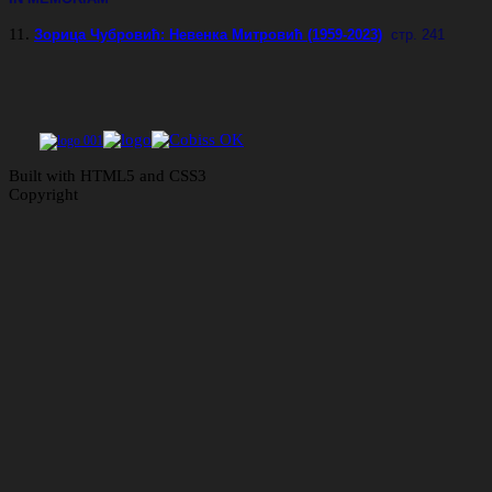
11.
Зорица Чубровић: Невенка Митровић (1959-2023)
стр. 241
Built with HTML5 and CSS3
Copyright