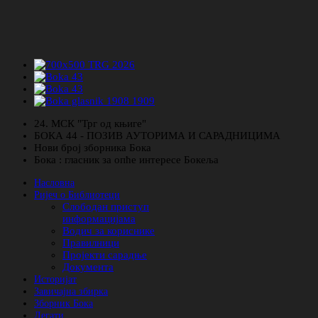
24. МСК "Трг од књиге"
БОКА 44 - ПОЗИВ АУТОРИМА И САРАДНИЦИМА
Нови број зборника Бока
Бока : гласник за опће интересе Бокеља
Насловна
Ријеч о Библиотеци
Слободан приступ
информацијама
Водич за кориснике
Правилници
Пројекти сарадње
Документа
Историјат
Завичајна збирка
Зборник Бока
Легати