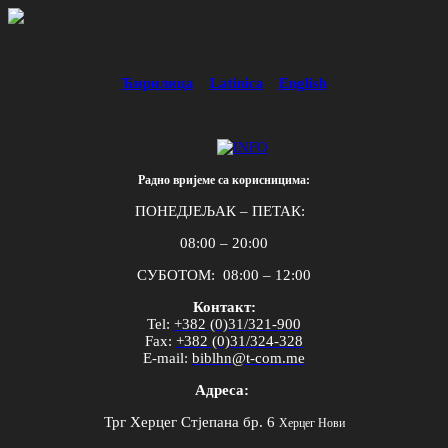
Ћирилица
Latinica
English
Радно вријеме са корисницима:
ПОНЕДЈЕЉАК – ПЕТАК:
08:00 – 20:00
СУБОТОМ: 08:00 – 12:00
Контакт:
Tel
:
+382 (0)31/321-900
Fax
:
+382 (0)31/324-328
E
-
mail
:
biblhn
@
t
-
com
.
me
Адреса:
Трг Херцег Стјепана бр. 6
Херцег Нови