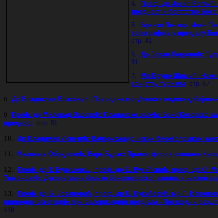
4.
Проф. др Јосип Роглић:
предност и богатство Боке
5.
Бранка Пензар, Иван Пе
топографије у предјелу Бо
стр. 41
6.
Др Јован Петровић: Тур
51
7.
Мр Бруно Шишић: Неке п
свијетлу туризма
стр. 57
8.
Др Владислав Влаховић: Природне могућности водоснадбијева
9.
Проф. др Милорад Васовић: Планинско залеђе Боке Которске к
вредност
стр. 81
10.
Др Владимир Лепетић: Валоризација неких биоеколошких кара
11.
Меланија Обрадовић, Вера Будак: Прилог флори околине Херц
12.
Проф. др Т. Бунушевац, проф. др Е. Вукићевић, проф. др О. Ми
Ђаконовић: Декоративне биљке бококоторског залива и њихов зна
13.
Проф. др Б. Јовановић, проф. др Е. Вукићевић, мр Г. Ђаконо
природне вегетације при валоризацији предјела - Претходни резул
149