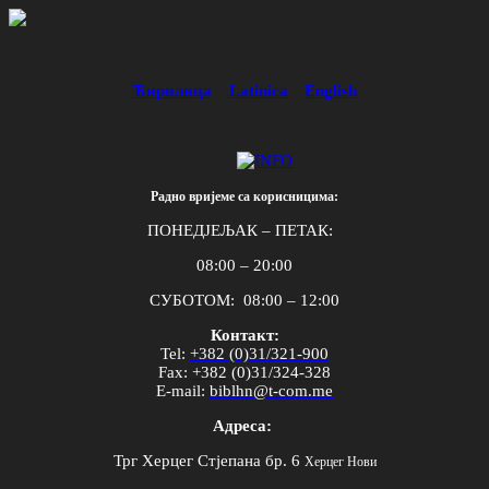
Ћирилица
Latinica
English
Радно вријеме са корисницима:
ПОНЕДЈЕЉАК – ПЕТАК:
08:00 – 20:00
СУБОТОМ: 08:00 – 12:00
Контакт:
Tel
:
+382 (0)31/321-900
Fax
:
+382 (0)31/324-328
E
-
mail
:
biblhn
@
t
-
com
.
me
Адреса:
Трг Херцег Стјепана бр. 6
Херцег Нови