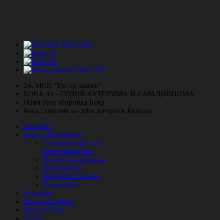
24. МСК "Трг од књиге"
БОКА 44 - ПОЗИВ АУТОРИМА И САРАДНИЦИМА
Нови број зборника Бока
Бока : гласник за опће интересе Бокеља
Насловна
Ријеч о Библиотеци
Слободан приступ
информацијама
Водич за кориснике
Правилници
Пројекти сарадње
Документа
Историјат
Завичајна збирка
Зборник Бока
Легати