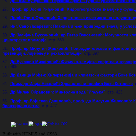
26.
Др Тома Бунушевац: Пејзажна архитектура и туризам бококотор
27.
Проф. др Јосип Риђановић: Хидрогеографске значајке у функц
28.
Проф. Глиго Одаловић: Херцегновска излетишта на полуострв
29.
Инг. Саво Лазаревић: Планика и њен привредни значај у усло
30.
Др Јулијана Вуксановић, др Петар Вуксановић: Могућности кли
црногорског приморја
стр. 389
31.
Проф. др Милутин Живковић: Природни љековити фактори Бок
превенцији, лијечењу и рехабилитацији
стр. 397
32.
Др Вукашин Михајловић: Физичко-хемијска својства и терапиј
стр. 405
33.
Др Даница Мрђен: Хипертензија и климатски фактори Боке Кот
34.
Прим. др Илија Николић: Здравствени профил Боке Которске
35.
Др Милан Обрадовић: Минерлна вода "Игаљка"
стр. 423
36.
Проф. др Војислав Даниловић, проф. др Милутин Живковић: К
бронхијална астма
стр. 427
Built with HTML5 and CSS3