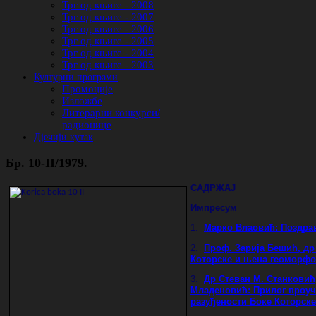
Трг од књиге - 2008
Трг од књиге - 2007
Трг од књиге - 2006
Трг од књиге - 2005
Трг од књиге - 2004
Трг од књиге - 2003
Културни програми
Промоције
Изложбе
Литерарни конкурси/
радионице
Дјечији кутак
Бр. 10-II/1979.
САДРЖАЈ
Импресум
1.
Марко Влаовић:
Поздра
2.
Проф. Зарија Бешић, др
Которске и њена геоморфо
3.
Др Стеван М. Станковић
Младеновић: Прилог проуч
разуђености Боке Которске