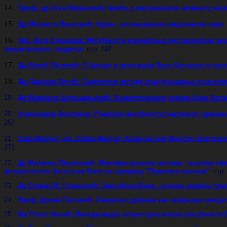
14.
Проф. др Олга Мијановић: Цвеће у вертикалном зеленилу нас
15.
Др Михаило Вучковић: Орјен - потенцијални национални парк
16.
Инг. Анте Стерниша: Могућности коришћења аустралијских ака
херцегновског подручја
стр. 197
17.
Др Вукић Пулевић: О флори и вегетацији Боке Которске и пот
18.
Др Даринка Китић: Савремене методе пошумљавања огољених
19.
Др Момчило Богосављевић: Хелиотермички услови Боке Которс
20.
Александар Аполонио: Развојне могућности наутичког туризма 
257
21.
Caba Magyar, ing. Zoltan Magyar: Развојне могућности спортск
271
22.
Др Миленко Пасиновић: Манифестациони мотиви - њихови ефек
флористичког богатства Боке на примјеру "Празника мимозе"
стр.
23.
Др Стеван М. Станковић: Заштићена Бока - основа развоја тур
24.
Проф. Душан Поповић: Савинска дубрава као природни ресурс
25.
Мр Ратко Чомић: Валоризација ловнотуристичких могућности 