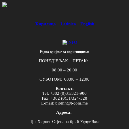
Ћирилица
Latinica
English
Радно вријеме са корисницима:
ПОНЕДЈЕЉАК – ПЕТАК:
08:00 – 20:00
СУБОТОМ: 08:00 – 12:00
Контакт:
Tel
:
+382 (0)31/321-900
Fax
:
+382 (0)31/324-328
E
-
mail
:
biblhn
@
t
-
com
.
me
Адреса:
Трг Херцег Стјепана бр. 6
Херцег Нови