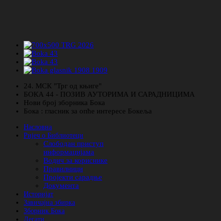
24. МСК "Трг од књиге"
БОКА 44 - ПОЗИВ АУТОРИМА И САРАДНИЦИМА
Нови број зборника Бока
Бока : гласник за опће интересе Бокеља
Насловна
Ријеч о Библиотеци
Слободан приступ
информацијама
Водич за кориснике
Правилници
Пројекти сарадње
Документа
Историјат
Завичајна збирка
Зборник Бока
Легати