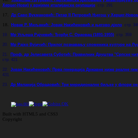
Херцег-Нови) у вријеме италијанске окупације
стр. 291
17.
Др Саво Вукмановић: Петар II Петровић Његош у Херцег-Ново
18.
Новак Р. Миљанић: Јован Накићеновић и његово дјело
стр. 34
19.
Мр Угљеша Рајчевић: Ђорђе С. Ораовац (1891-1955)
стр. 359
20.
Мр Рајко Вујичић: Прилог познавању споменика културе на Л
21.
Проф. др Јелисавета Суботић: Правилник Друштва "Српске чит
стр. 421
22.
Јован Накићеновић: Прва генерација Државне ниже реалне гимн
431
23.
Др Меланија Обрадовић: Три меридионалне биљке у флори ок
Built with HTML5 and CSS3
Copyright