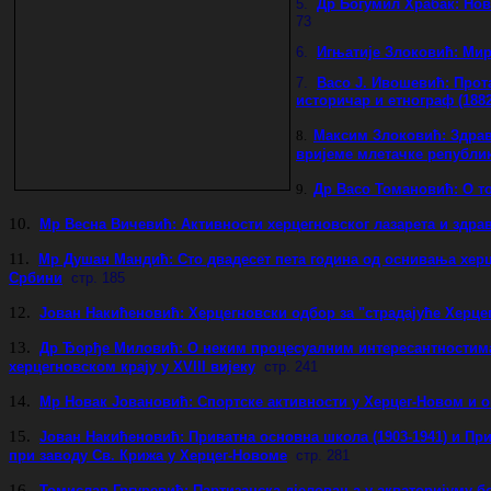
5.
Др Богумил Храбак: Нов
73
6.
Игњатије Злоковић: Ми
7.
Васо Ј. Ивошевић: Прот
историчар и етнограф (1882
8.
Максим Злоковић: Здравс
вријеме млетачке републи
9.
Др Васо Томановић: О т
10.
Мр Весна Вичевић: Активности херцегновског лазарета и здрав
11.
Мр Душан Мандић: Сто двадесет пета година од оснивања хер
Србини
стр. 185
12.
Јован Накићеновић: Херцегновски одбор за "страдајуће Херцег
13.
Др Ђорђе Миловић: О неким процесуалним интересантностим
херцегновском крају у XVIII вијеку
стр. 241
14.
Мр Новак Јовановић: Спортске активности у Херцег-Новом и о
15.
Јован Накићеновић: Приватна основна школа (1903-1941) и При
при заводу Св. Крижа у Херцег-Новоме
стр. 281
16.
Томислав Гргуревић: Партизанска дјеловања у акваторијуму б