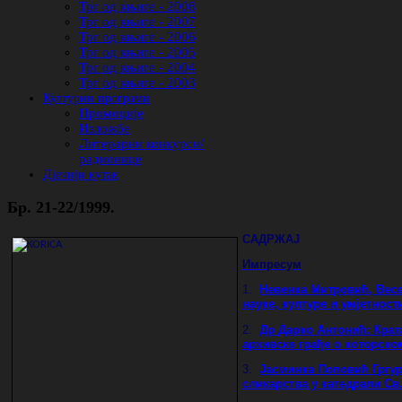
Трг од књиге - 2008
Трг од књиге - 2007
Трг од књиге - 2006
Трг од књиге - 2005
Трг од књиге - 2004
Трг од књиге - 2003
Културни програми
Промоције
Изложбе
Литерарни конкурси/
радионице
Дјечији кутак
Бр. 21-22/1999.
САДРЖАЈ
Импресум
1.
Невенка Митровић, Вес
науке, културе и умјетности
2.
Др Дарко Антонић: Крат
архивске грађе о которско
3.
Јасминка Поповић Гргур
сликарства у катедрали Св