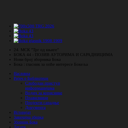
24. МСК "Трг од књиге"
БОКА 44 - ПОЗИВ АУТОРИМА И САРАДНИЦИМА
Нови број зборника Бока
Бока : гласник за опће интересе Бокеља
Насловна
Ријеч о Библиотеци
Слободан приступ
информацијама
Водич за кориснике
Правилници
Пројекти сарадње
Документа
Историјат
Завичајна збирка
Зборник Бока
Легати