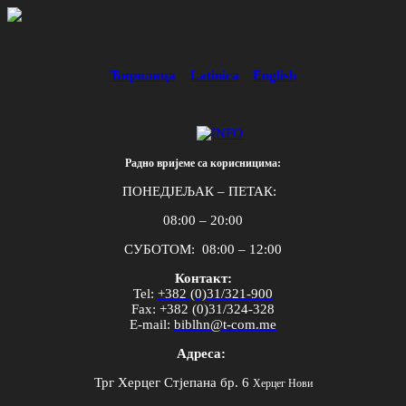
Ћирилица
Latinica
English
Радно вријеме са корисницима:
ПОНЕДЈЕЉАК – ПЕТАК:
08:00 – 20:00
СУБОТОМ: 08:00 – 12:00
Контакт:
Tel
:
+382 (0)31/321-900
Fax
:
+382 (0)31/324-328
E
-
mail
:
biblhn
@
t
-
com
.
me
Адреса:
Трг Херцег Стјепана бр. 6
Херцег Нови