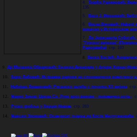
4.
Ђорђе Радивовић: Ведут
135
5.
Васо Ј. Ивошевић: Библ
6.
Весна Вичевић: Habent su
коначно у Историјском арх
7.
Др Јелисавета Суботић
"Горског вијенца" (Повод
Радојевића)
стр. 193
8.
Веско Костић: Амерички
9.
Др Меланија Обрадовић: Ендеми Динарида у флори Херцег-Ново
10.
Боро Дабовић: Истражни радови на споменичком комплексу цр
11.
Небојша Драшковић: Рисанско залеђе с почетка XX вијека
стр
12.
Марко Јачов: Црква Св. Луке кроз векове - полемичка нота -
с
13.
Руско гробље у Херцег-Новом
стр. 283
14.
Максим Злоковић: Осамдесет година др Косте Милутиновића