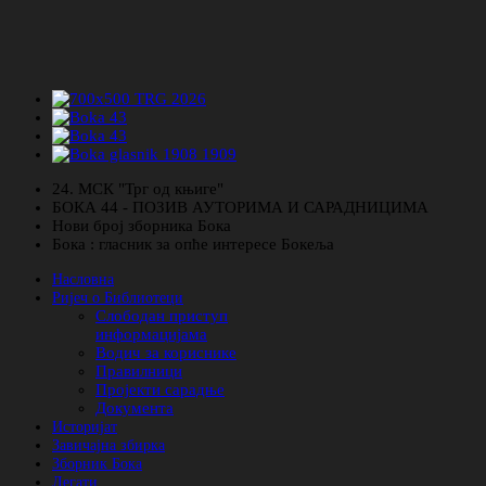
24. МСК "Трг од књиге"
БОКА 44 - ПОЗИВ АУТОРИМА И САРАДНИЦИМА
Нови број зборника Бока
Бока : гласник за опће интересе Бокеља
Насловна
Ријеч о Библиотеци
Слободан приступ
информацијама
Водич за кориснике
Правилници
Пројекти сарадње
Документа
Историјат
Завичајна збирка
Зборник Бока
Легати