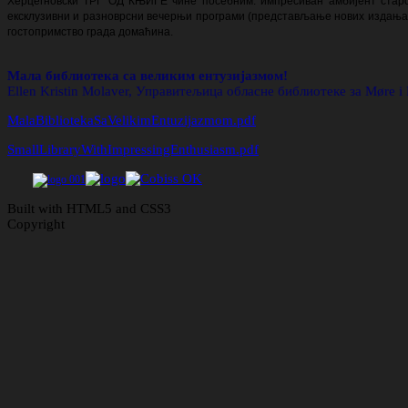
Херцегновски ТРГ ОД КЊИГЕ чине посебним: импресиван амбијент старог 
ексклузивни и разноврсни вечерњи програми (представљање нових издања, дј
гостопримство града домаћина.
Мала библиотека са великим ентузијазмом!
Ellen Kristin Molaver, Управитељица обласне библиотеке за Møre i
MalaBibliotekaSaVelikimEntuzijazmom.pdf
SmallLibraryWithImpressingEnthusiasm.pdf
Built with HTML5 and CSS3
Copyright