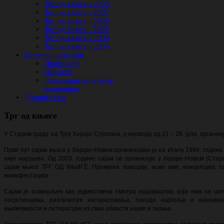
Трг од књиге - 2008
Трг од књиге - 2007
Трг од књиге - 2006
Трг од књиге - 2005
Трг од књиге - 2004
Трг од књиге - 2003
Културни програми
Промоције
Изложбе
Литерарни конкурси/
радионице
Дјечији кутак
Трг од књиге
У Старом граду, на Тргу Херцег Стјепана, у периоду од 21 – 28. јула, орга
Први пут сајам књига у Херцег-Новом организован је на Игалу 1994. године
није нарушен. Од 2003. године сајам се организује у Херцег-Новом (Ста
сајам књига ТРГ ОД КЊИГЕ. Промјена локације, ново име, концепција, пл
манифестацији.
Сајам је осмишљен као јединствена смотра издаваштва, која има за циљ
посјетиоцима, различитих интересовања, понуди најбоља и најнови
књижевности и литературе из свих области науке и знања.