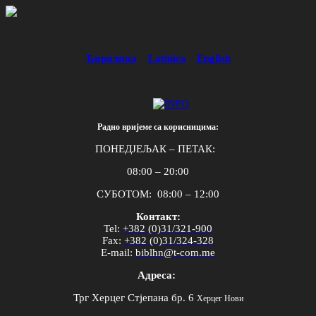
Ћирилица
Latinica
English
Радно вријеме са корисницима:
ПОНЕДЈЕЉАК – ПЕТАК:
08:00 – 20:00
СУБОТОМ: 08:00 – 12:00
Контакт:
Tel
:
+382 (0)31/321-900
Fax
:
+382 (0)31/324-328
E
-
mail
:
biblhn
@
t
-
com
.
me
Адреса:
Трг Херцег Стјепана бр. 6
Херцег Нови