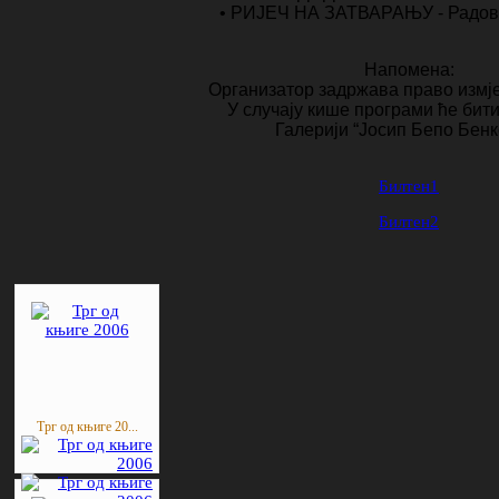
• РИЈЕЧ НА ЗАТВАРАЊУ - Радов
Напомена:
Организатор задржава право измј
У случају кише програми ће бит
Галерији “Јосип Бепо Бенк
Билтен1
Билтен2
Трг од књиге 20...