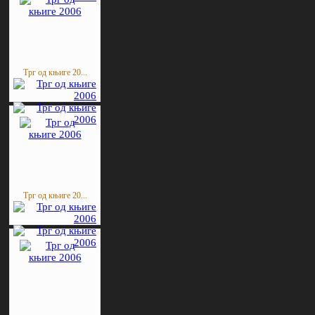
Трг од књиге 20...
Трг од књиге 20...