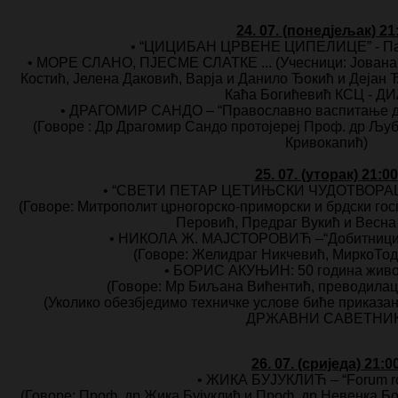
24. 07. (понедјељак) 21
• “ЦИЦИБАН ЦРВЕНЕ ЦИПЕЛИЦЕ” - Пан
• МОРЕ СЛАНО, ПЈЕСМЕ СЛАТКЕ ... (Учесници: Јована
Костић, Јелена Даковић, Варја и Данило Ђокић и Дејан 
Каћа Богићевић КСЦ - Д
• ДРАГОМИР САНДО – “Православно васпитање де
(Говоре : Др Драгомир Сандо протојереј Проф. др Љуб
Кривокапић)
25. 07. (уторак) 21:00
• “СВЕТИ ПЕТАР ЦЕТИЊСКИ ЧУДОТВОРА
(Говоре: Митрополит црногорско-приморски и брдски гос
Перовић, Предраг Вукић и Весна
• НИКОЛА Ж. МАЈСТОРОВИЋ –“Добитници 
(Говоре: Желидраг Никчевић, МиркоТодо
• БОРИС АКУЊИН: 50 година живот
(Говоре: Mр Биљана Вићентић, преводилац
(Уколико обезбједимо техничке услове биће прика
ДРЖАВНИ САВЕТНИК
26. 07. (сриједа) 21:0
• ЖИКА БУЈУКЛИЋ – “Forum 
(Говоре: Проф. др Жика Бујуклић и Проф. др Невенка Бо