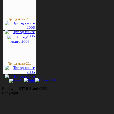
Трг од књиге 20...
Трг од књиге 20...
Built with HTML5 and CSS3
Copyright