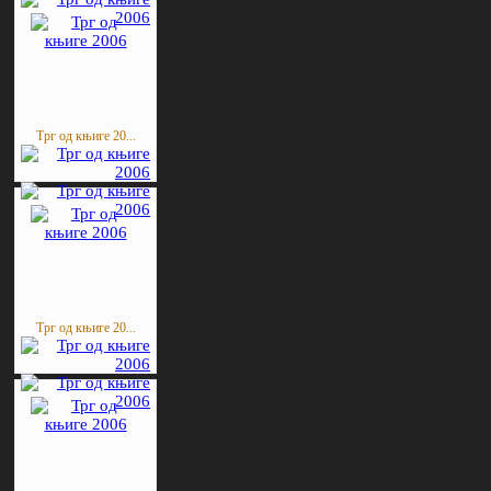
Трг од књиге 20...
Трг од књиге 20...