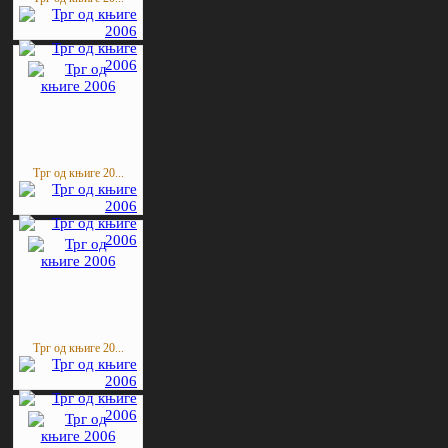
Трг од књиге 20...
Трг од књиге 20...