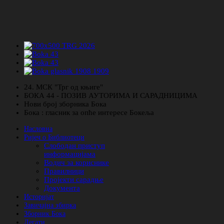
24. МСК "Трг од књиге"
БОКА 44 - ПОЗИВ АУТОРИМА И САРАДНИЦИМА
Нови број зборника Бока
Бока : гласник за опће интересе Бокеља
Насловна
Ријеч о Библиотеци
Слободан приступ
информацијама
Водич за кориснике
Правилници
Пројекти сарадње
Документа
Историјат
Завичајна збирка
Зборник Бока
Легати