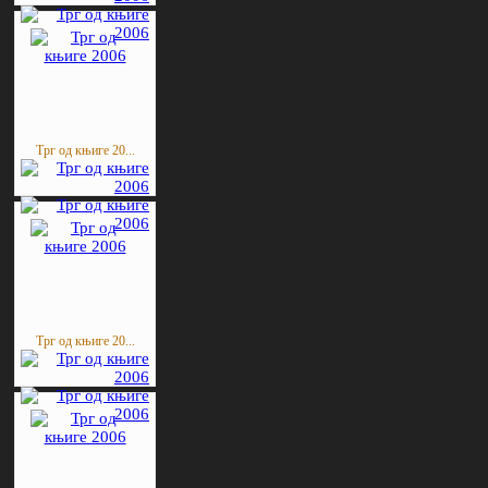
Трг од књиге 20...
Трг од књиге 20...