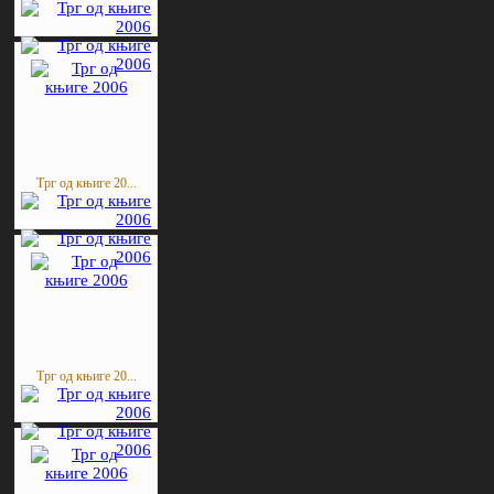
Трг од књиге 20...
Трг од књиге 20...