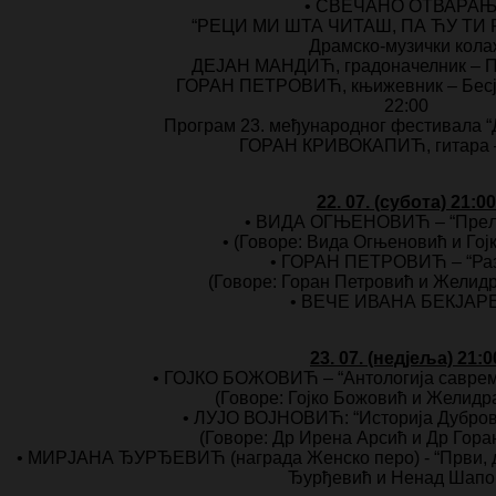
• СВЕЧАНО ОТВАРА
“РЕЦИ МИ ШТА ЧИТАШ, ПА ЋУ ТИ Р
Драмско-музички кола
ДЕЈАН МАНДИЋ, градоначелник – П
ГОРАН ПЕТРОВИЋ, књижевник – Бесј
22:00
Програм 23. међународног фестивала “
ГОРАН КРИВОКАПИЋ, гитара –
22. 07. (субота) 21:00
• ВИДА ОГЊЕНОВИЋ – “Прељ
• (Говорe: Вида Огњеновић и Гој
• ГОРАН ПЕТРОВИЋ – “Раз
(Говоре: Горан Петровић и Желид
• ВЕЧЕ ИВАНА БЕКЈАР
23. 07. (недјеља) 21:0
• ГОЈКО БОЖОВИЋ – “Антологија савреме
(Говоре: Гојко Божовић и Желидр
• ЛУЈО ВОЈНОВИЋ: “Историја Дубров
(Говоре: Др Ирена Арсић и Др Гор
• МИРЈАНА ЂУРЂЕВИЋ (награда Женско перо) - “Први, др
Ђурђевић и Ненад Шапо