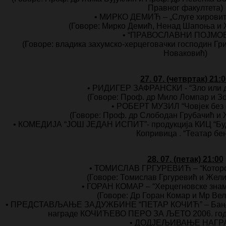
Правног факултета)
• МИРКО ДЕМИЋ – „Слуге хировит
(Говоре: Мирко Демић, Ненад Шапоња и 
• “ПРАВОСЛАВНИ ПОЈМО
(Говоре: владика захумско-херцеговачки господин Гр
Новаковић)
27. 07. (четвртак) 21:
• РИДИГЕР ЗАФРАНСКИ - “Зло или 
(Говоре: Проф. др Мило Ломпар и З
• РОБЕРТ МУЗИЛ “Човјек без 
(Говоре: Проф. др Слободан Грубачић и
• КОМЕДИЈА “ЈОШ ЈЕДАН ИСПИТ”- продукција КИЦ “Будо
Копривица . “Театар бе
28. 07. (петак) 21:00
• ТОМИСЛАВ ГРГУРЕВИЋ – “Которс
(Говоре: Томислав Гргуревић и Жел
• ГОРАН КОМАР – “Херцегновске знаме
(Говоре: Др Горан Комар и Мр Ве
• ПРЕДСТАВЉАЊЕ ЗАДУЖБИНЕ “ПЕТАР КОЧИЋ” – Бања Л
награде КОЧИЋЕВО ПЕРО ЗА ЉЕТО 2006. год.
• ДОДЈЕЉИВАЊЕ НАГР