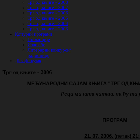
Трг од књиге - 2008
Трг од књиге - 2007
Трг од књиге - 2006
Трг од књиге - 2005
Трг од књиге - 2004
Трг од књиге - 2003
Културни програми
Промоције
Изложбе
Литерарни конкурси/
радионице
Дјечији кутак
Трг од књиге - 2006
МЕЂУНАРОДНИ САЈАМ КЊИГА "ТРГ ОД КЊИГ
Реци ми шта читаш, па ћу ти ре
ПРОГРАМ
21. 07. 2006. (петак) 21