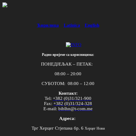
Ћирилица
Latinica
English
Радно вријеме са корисницима:
ПОНЕДЈЕЉАК – ПЕТАК:
08:00 – 20:00
СУБОТОМ: 08:00 – 12:00
Контакт:
Tel
:
+382 (0)31/321-900
Fax
:
+382 (0)31/324-328
E
-
mail
:
biblhn
@
t
-
com
.
me
Адреса:
Трг Херцег Стјепана бр. 6
Херцег Нови