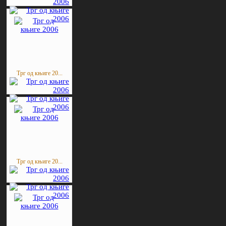
Трг од књиге 20...
Трг од књиге 20...