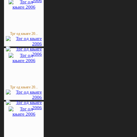
Трг од књиге 20...
Трг од књиге 20...