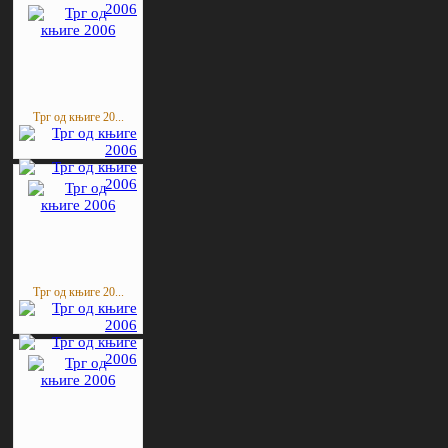
Трг од књиге 20...
Трг од књиге 20...