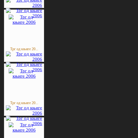
Трг од књиге 20...
Трг од књиге 20...