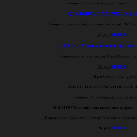
(Говорили:
Слободан Владушић и проф. др Г
ДОК ТОНЕМО У МРАК / Гојко 
(Говорили:
Гојко Божовић и Катарина Јаблановић, НБ "Сте
(
ВИДЕО
)
24. јул
СЕКВОЈА : паралелепипед / Енес
(Говорили:
Енес Халиловић и
Младен Весковић, к
(
ВИДЕО
)
25. јул
П р о г р а м и з а д ј е ц 
ЗАГОНЕТНА ПОТРАГА И ОСТАЛЕ 
(Говорио:
Урош Петровић, писац за дјецу
АСКА И ВУК : позоришна представа за дјецу -
(Играли:
Бојана Ђурашковић, Оливера Викторовић, Алексан
(
ВИДЕО
)
26. јул