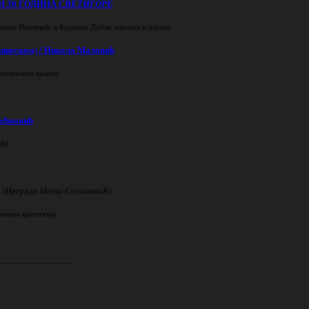
 30 ГОДИНА
СВЕТИГОРЕ
)
домир Никчевић и Будимир Дубак, пјесник и писац
кинеском) / Никола Маловић
)
 рецензент књиге
ећковић
)
ић
(Награда
Меша Селимовић
)
)
жевни критичар
_____________________