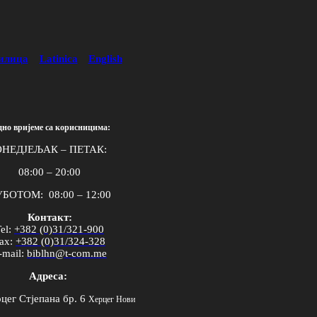
илица
Latinica
English
дно вријеме са корисницима:
НЕДЈЕЉАК – ПЕТАК:
08:00 – 20:00
БОТОМ: 08:00 – 12:00
Контакт:
el
:
+382 (0)31/321-900
ax
:
+382 (0)31/324-328
-
mail
:
biblhn
@
t
-
com
.
me
Адреса:
цег Стјепана бр. 6
Херцег Нови