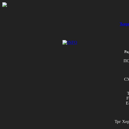
Ћир
Ра
ПО
СУ
T
F
E
Трг Хер