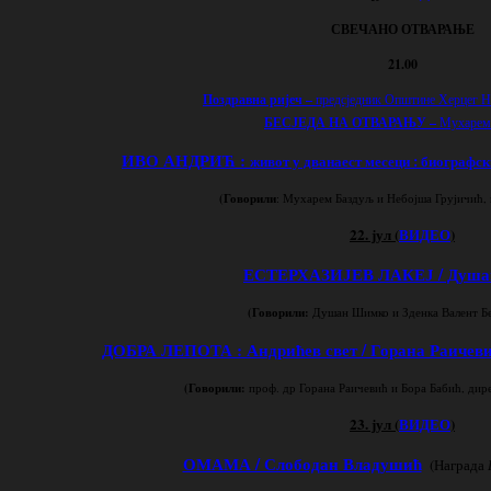
СВЕЧАНО ОТВАРАЊЕ
21
.
00
Поздравна ријеч –
предсједник Општине Херцег Н
БЕСЈЕДА НА ОТВАРАЊУ –
Мухарем
ИВО АНДРИЋ :
живот у дванаест месеци : биографск
(Говорили
:
Мухарем Баздуљ и Небојша Грујичић, 
22. јул (
ВИДЕО
)
ЕСТЕРХАЗИЈЕВ ЛАКЕЈ / Душ
(Говорили
:
Душан Шимко и Зденка Валент Бе
ДОБРА ЛЕПОТА : Андрићев свет / Горана Раичев
(Говорили
:
проф. др Горана Раичевић и Бора Бабић, ди
23. јул (
ВИДЕО
)
ОМАМА / Слободан Владушић
(Награда