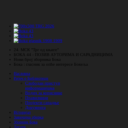
24. МСК "Трг од књиге"
БОКА 44 - ПОЗИВ АУТОРИМА И САРАДНИЦИМА
Нови број зборника Бока
Бока : гласник за опће интересе Бокеља
Насловна
Ријеч о Библиотеци
Слободан приступ
информацијама
Водич за кориснике
Правилници
Пројекти сарадње
Документа
Историјат
Завичајна збирка
Зборник Бока
Легати