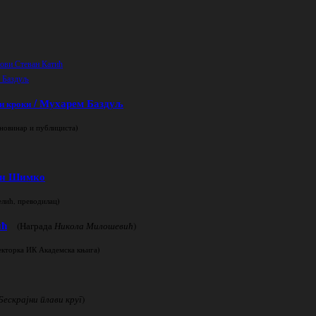
ови Стеван Катић
 Баздуљ
/ Мухарем Баздуљ
и кроки
)
новинар и публициста
ан Шимко
)
лић, преводилац
ић
(Награда
Никола Милошевић
)
)
ректорка ИК Академска књига
Бескрајни плави круг
)