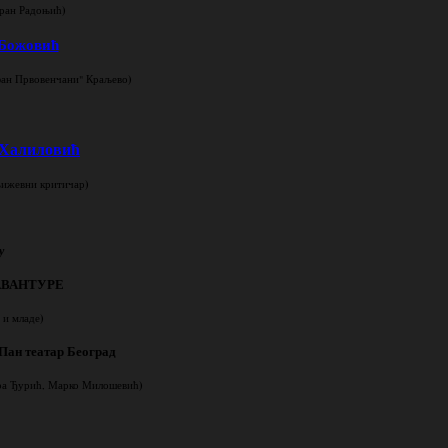
)
оран Радоњић
Божовић
)
фан Првовенчани" Краљево
 Халиловић
)
њижевни критичар
у
АВАНТУРЕ
)
 и младе
 Пан театар Београд
)
дра Ђурић, Марко Милошевић