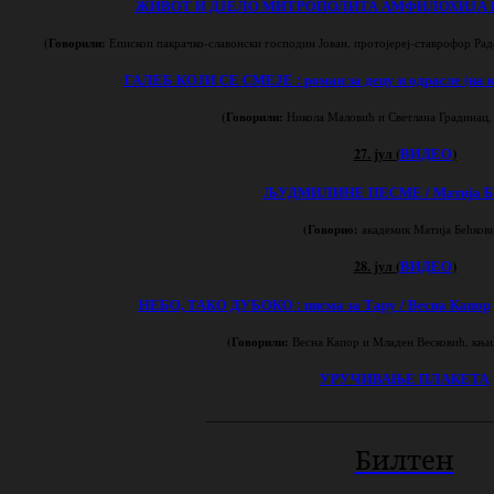
ЖИВОТ И ДЈЕЛО МИТРОПОЛИТА АМФИЛОХИЈА И
(Говорили:
Епископ пакрачко-славонски господин Јован, протојереј-ставрофор Ра
ГАЛЕБ КОЈИ СЕ СМЕЈЕ : роман за децу и одрасле (на 
(Говорили:
Никола Малови
ћ и Светлана Градинац,
(
ВИДЕО
)
27. јул
ЉУДМИЛИНЕ ПЕСМЕ / Матија Б
(Говорио:
академик Матија Бећков
(
ВИДЕО
)
28. јул
НЕБО, ТАКО ДУБОКО : писма за Тару / Весна Капор
(Говорили:
Весна Капор
и Младен Весковић, књи
УРУЧИВАЊЕ ПЛАКЕТА
____________________________________________________
Билтен