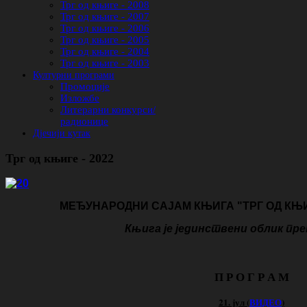
Трг од књиге - 2008
Трг од књиге - 2007
Трг од књиге - 2006
Трг од књиге - 2005
Трг од књиге - 2004
Трг од књиге - 2003
Културни програми
Промоције
Изложбе
Литерарни конкурси/
радионице
Дјечији кутак
Трг од књиге - 2022
МЕЂУНАРОДНИ САЈАМ КЊИГА "ТРГ ОД КЊИГ
Књига је јединствени облик пре
П Р О Г Р А М
21. јул (
ВИДЕО
)