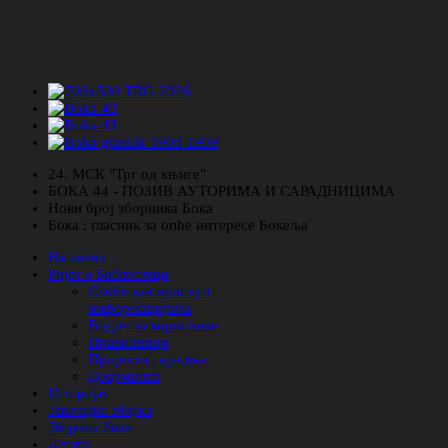
24. МСК "Трг од књиге"
БОКА 44 - ПОЗИВ АУТОРИМА И САРАДНИЦИМА
Нови број зборника Бока
Бока : гласник за опће интересе Бокеља
Насловна
Ријеч о Библиотеци
Слободан приступ
информацијама
Водич за кориснике
Правилници
Пројекти сарадње
Документа
Историјат
Завичајна збирка
Зборник Бока
Легати