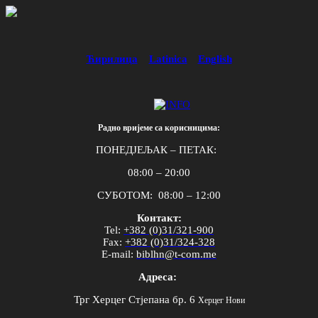
Ћирилица
Latinica
English
Радно вријеме са корисницима:
ПОНЕДЈЕЉАК – ПЕТАК:
08:00 – 20:00
СУБОТОМ: 08:00 – 12:00
Контакт:
Tel
:
+382 (0)31/321-900
Fax
:
+382 (0)31/324-328
E
-
mail
:
biblhn
@
t
-
com
.
me
Адреса:
Трг Херцег Стјепана бр. 6
Херцег Нови