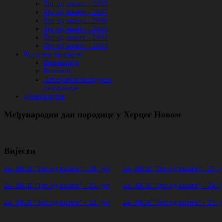
Трг од књиге - 2008
Трг од књиге - 2007
Трг од књиге - 2006
Трг од књиге - 2005
Трг од књиге - 2004
Трг од књиге - 2003
Културни програми
Промоције
Изложбе
Литерарни конкурси/
радионице
Дјечији кутак
Међународни дан породице у Херцег Новом
Вијести
24. МСК "Трг од књиге" - 28. јул
24. МСК "Трг од књиге" - 27. ј
24. МСК "Трг од књиге" - 25. јул
24. МСК "Трг од књиге" - 24. ј
24. МСК "Трг од књиге" - 22. јул
24. МСК "Трг од књиге" - 21. ј