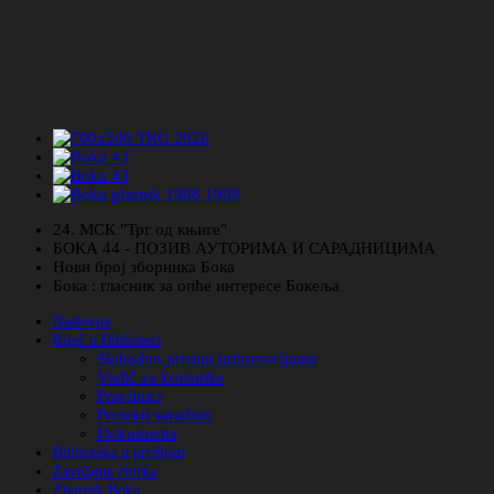
24. МСК "Трг од књиге"
БОКА 44 - ПОЗИВ АУТОРИМА И САРАДНИЦИМА
Нови број зборника Бока
Бока : гласник за опће интересе Бокеља
Naslovna
Riječ o Biblioteci
Slobodan pristup informacijama
Vodič za korisnike
Pravilnici
Projekti saradnje
Dokumenta
Biblioteka u prošlosti
Zavičajna zbirka
Zbornik Boka