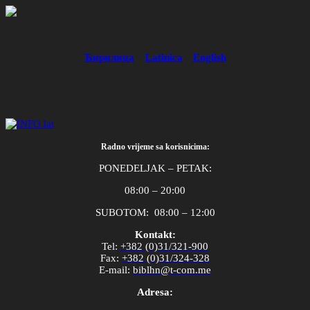
Ћирилица
Latinica
English
Radno vrijeme sa korisnicima:
PONEDELJAK – PETAK:
08:00 – 20:00
SUBOTOM: 08:00 – 12:00
Kontakt:
Tel
:
+382 (0)31/321-900
Fax
:
+382 (0)31/324-328
E
-
mail
:
biblhn
@
t
-
com
.
me
Adresa: