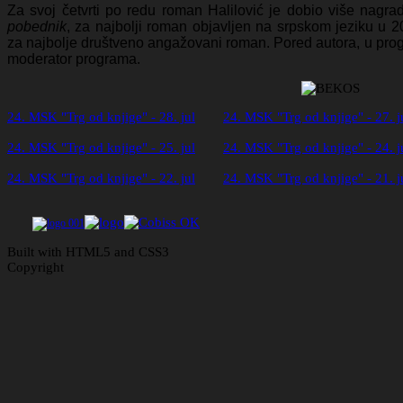
Za svoj četvrti po redu roman Halilović je dobio više nagr
pobednik
, za najbolji roman objavljen na srpskom jeziku u 2
za najbolje društveno angažovani roman. Pored autora, u prog
moderator programa.
24. MSK "Trg od knjige" - 28. jul
24. MSK "Trg od knjige" - 27. j
24. MSK "Trg od knjige" - 25. jul
24. MSK "Trg od knjige" - 24. j
24. MSK "Trg od knjige" - 22. jul
24. MSK "Trg od knjige" - 21. j
Built with HTML5 and CSS3
Copyright