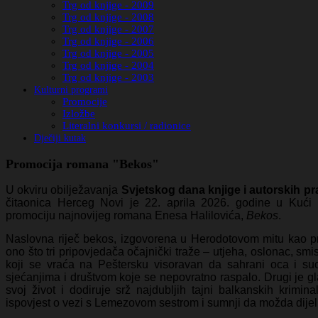
Trg od knjige - 2009
Trg od knjige - 2008
Trg od knjige - 2007
Trg od knjige - 2006
Trg od knjige - 2005
Trg od knjige - 2004
Trg od knjige - 2003
Kulturni programi
Promocije
Izložbe
Literalni konkursi / radionice
Dječiji kutak
Promocija romana "Bekos"
U okviru obilježavanja
Svjetskog dana knjige i autorskih pra
čitaonica Herceg Novi je 22. aprila 2026. godine u Kući 
promociju najnovijeg romana Enesa Halilovića,
Bekos
.
Naslovna riječ bekos, izgovorena u Herodotovom mitu kao p
ono što tri pripovjedača očajnički traže – utjeha, oslonac, smis
koji se vraća na Peštersku visoravan da sahrani oca i su
sjećanjima i društvom koje se nepovratno raspalo. Drugi je gl
svoj život i dodiruje srž najdubljih tajni balkanskih krimin
ispovjest o vezi s Lemezovom sestrom i sumnji da možda dijeli