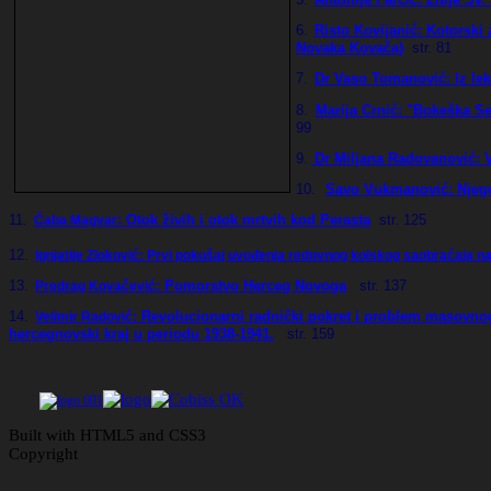
6.
Risto Kovijanić
: Kotorski
Novaka Kovača)
str
. 81
7.
Dr Vaso Tomanović: Iz le
8.
Marija Crnić: "Bokeška S
99
9.
Dr Miljana Radovanović
: 
10.
Savo Vukmanović: Njeg
11.
: Otok živih i otok mrtvih kod Perasta
str
. 125
Ćaba Magyar
12.
Ignjatije Zloković: Prvi pokušaj uvođenja redovnog kolskog saobraćaja n
13.
: Pomorstvo Herceg Novoga
str
. 137
Predrag Kovačević
14.
: Revolucionarni radnički pokret i problem masovnog
Velimir Radović
hercegnovski kraj u periodu 1938-1941.
str
. 159
Built with HTML5 and CSS3
Copyright