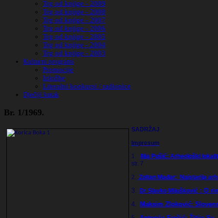
Trg od knjige - 2009
Trg od knjige - 2008
Trg od knjige - 2007
Trg od knjige - 2006
Trg od knjige - 2005
Trg od knjige - 2004
Trg od knjige - 2003
Kulturni programi
Promocije
Izložbe
Literalni konkursi / radionice
Dječiji kutak
Br. 1/1969.
SADRŽAJ
Impresum
1.
Ilija Pušić: Arheološki lokal
str. 7
2.
Zoltan Mađar
: Najstarija ar
3.
: O r
Dr Slavko Mijušković
4.
Maksim Zloković: Sloven
5.
Antonije Farčić: Žitije Sv.