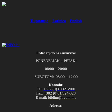
Ћирилица
Latinica
English
Radno vrijeme sa korisnicima:
PONEDELJAK – PETAK:
08:00 – 20:00
SUBOTOM: 08:00 – 12:00
Kontakt:
Tel
:
+382 (0)31/321-900
Fax
:
+382 (0)31/324-328
E
-
mail
:
biblhn
@
t
-
com
.
me
Adresa: