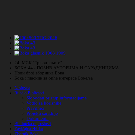
24. МСК "Трг од књиге"
БОКА 44 - ПОЗИВ АУТОРИМА И САРАДНИЦИМА
Нови број зборника Бока
Бока : гласник за опће интересе Бокеља
Naslovna
Riječ o Biblioteci
Slobodan pristup informacijama
Vodič za korisnike
Pravilnici
Projekti saradnje
Dokumenta
Biblioteka u prošlosti
Zavičajna zbirka
Zbornik Boka