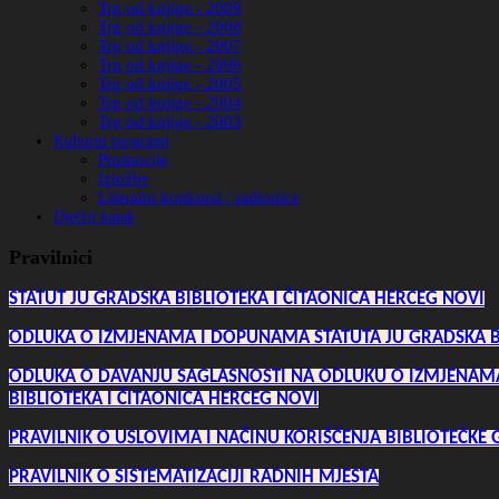
Trg od knjige - 2009
Trg od knjige - 2008
Trg od knjige - 2007
Trg od knjige - 2006
Trg od knjige - 2005
Trg od knjige - 2004
Trg od knjige - 2003
Kulturni programi
Promocije
Izložbe
Literalni konkursi / radionice
Dječiji kutak
Pravilnici
STATUT JU GRADSKA BIBLIOTEKA I ČITAONICA HERCEG NOVI
ODLUKA O IZMJENAMA I DOPUNAMA STATUTA JU GRADSKA BI
ODLUKA O DAVANJU SAGLASNOSTI NA ODLUKU O IZMJENAM
BIBLIOTEKA I ČITAONICA HERCEG NOVI
PRAVILNIK O USLOVIMA I NAČINU KORIŠĆENJA BIBLIOTEČKE
PRAVILNIK O SISTEMATIZACIJI RADNIH MJESTA