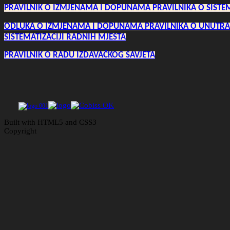
PRAVILNIK O IZMJENAMA I DOPUNAMA PRAVILNIKA O SISTEM
ODLUKA O IZMJENAMA I DOPUNAMA PRAVILNIKA O UNUTRAŠ
SISTEMATIZACIJI RADNIH MJESTA
PRAVILNIK O RADU IZDAVAČKOG SAVJETA
Built with HTML5 and CSS3
Copyright