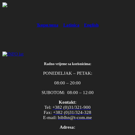
Ћирилица
Latinica
English
Radno vrijeme sa korisnicima:
PONEDELJAK – PETAK:
08:00 – 20:00
SUBOTOM: 08:00 – 12:00
Kontakt:
Tel
:
+382 (0)31/321-900
Fax
:
+382 (0)31/324-328
E
-
mail
:
biblhn
@
t
-
com
.
me
Adresa: