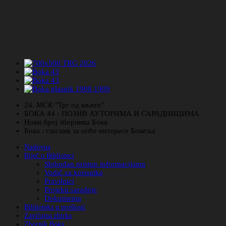
24. МСК "Трг од књиге"
БОКА 44 - ПОЗИВ АУТОРИМА И САРАДНИЦИМА
Нови број зборника Бока
Бока : гласник за опће интересе Бокеља
Naslovna
Riječ o Biblioteci
Slobodan pristup informacijama
Vodič za korisnike
Pravilnici
Projekti saradnje
Dokumenta
Biblioteka u prošlosti
Zavičajna zbirka
Zbornik Boka