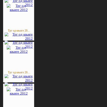
Трг од књиге 20...
Трг од књиге 20...