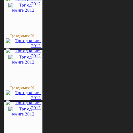
Трг од књиге 20...
Трг од књиге 20...