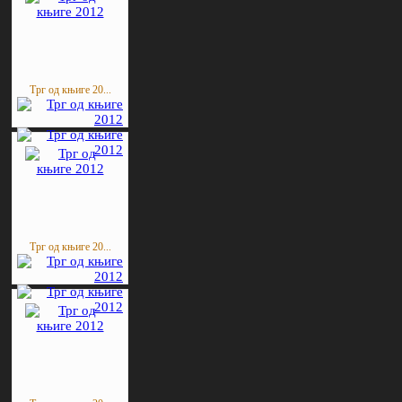
Трг од књиге 20...
Трг од књиге 20...