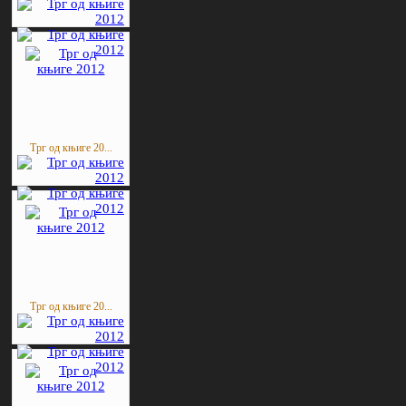
Трг од књиге 20...
Трг од књиге 20...