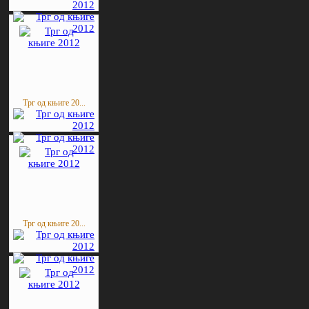
Трг од књиге 20...
Трг од књиге 20...