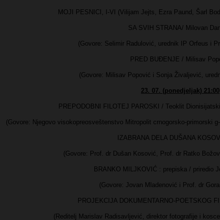
MOJI PESNICI, I-VI (Vilijam Jejts, Ezra Paund, Šarl Bodl
SA SVIH STRANA/ Milovan Dano
(Govore: Selimir Radulović, urednik IP Orfeus i Pr
PRED BUĐENJE / Milisav Pop
(Govore: Milisav Popović i Sonja Živaljević, uredni
23. 07. (ponedjeljak) 21:00
PREPODOBNI FILOTEJ PAROSKI / Teoklit Dionisijatski 
(Govore: Njegovo visokopreosveštenstvo Mitropolit crnogorsko-primorski g-d
IZABRANA DELA DUŠANA KOSOVI
(Govore: Prof. dr Dušan Kosović, Prof. dr Ratko Božovi
BRANKO MILJKOVIĆ : prepiska / priredio J
(Govore: Jovan Mladenović i Prof. dr Gor
PROJEKCIJA DOKUMENTARNO-POETSKOG FILM
(Reditelj Marislav Radisavljević, direktor fotografije i kos