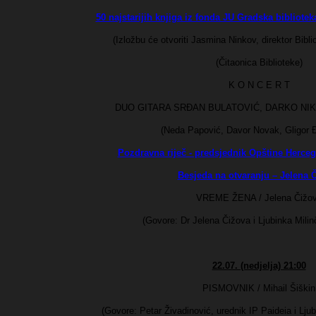
50 najstarijih knjiga iz fonda JU Gradska bibliotek
(Izložbu će otvoriti Jasmina Ninkov, direktor Bibl
(Čitaonica Biblioteke)
K O N C E R T
DUO GITARA SRĐAN BULATOVIĆ, DARKO NIKČ
(Neda Papović, Davor Novak, Gligor Đ
Pozdravna riječ - predsjednik Opštine Herce
Besjeda na otvaranju – Jelena 
VREME ŽENA / Jelena Čižo
(Govore: Dr Jelena Čižova i Ljubinka Milinč
22.07. (nedjelja) 21:00
PISMOVNIK / Mihail Šiškin
(Govore: Petar Živadinović, urednik IP Paideia i Ljub