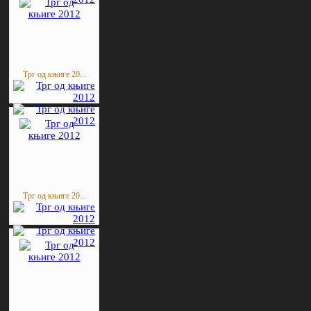
Трг од књиге 20...
Трг од књиге 20...