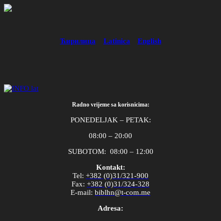
Ћирилица
Latinica
English
Radno vrijeme sa korisnicima:
PONEDELJAK – PETAK:
08:00 – 20:00
SUBOTOM: 08:00 – 12:00
Kontakt:
Tel
:
+382 (0)31/321-900
Fax
:
+382 (0)31/324-328
E
-
mail
:
biblhn
@
t
-
com
.
me
Adresa: