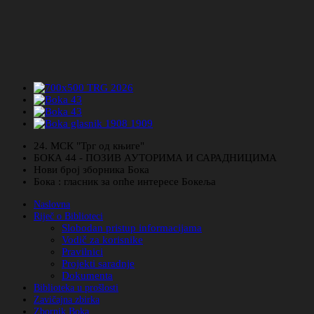
24. МСК "Трг од књиге"
БОКА 44 - ПОЗИВ АУТОРИМА И САРАДНИЦИМА
Нови број зборника Бока
Бока : гласник за опће интересе Бокеља
Naslovna
Riječ o Biblioteci
Slobodan pristup informacijama
Vodič za korisnike
Pravilnici
Projekti saradnje
Dokumenta
Biblioteka u prošlosti
Zavičajna zbirka
Zbornik Boka