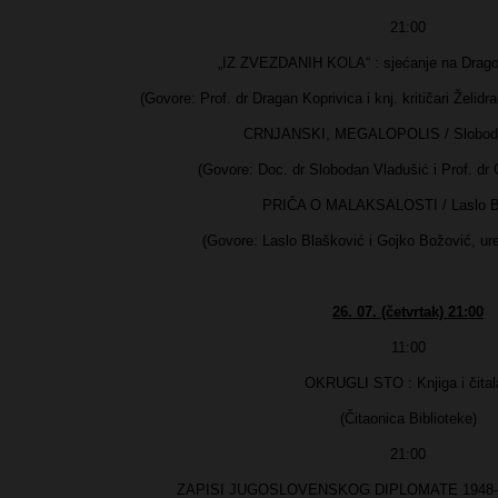
21:00
„IZ ZVEZDANIH KOLA“ : sjećanje na Drago
(Govore: Prof. dr Dragan Koprivica i knj. kritičari Želidr
CRNJANSKI, MEGALOPOLIS / Sloboda
(Govore: Doc. dr Slobodan Vladušić i Prof. d
PRIČA O MALAKSALOSTI / Laslo B
(Govore: Laslo Blašković i Gojko Božović, ure
26. 07. (četvrtak) 21:00
11:00
OKRUGLI STO : Knjiga i čital
(Čitaonica Biblioteke)
21:00
ZAPISI JUGOSLOVENSKOG DIPLOMATE 1948-198