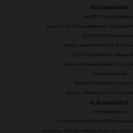
24. 07 (utorak) 21:00
RASCEPI / Goran Milašinovi
(Govore: Prof. dr Goran Milašinović i Želidrag Nikče
JEDINO VETAR / Dejan Aleks
(Govore: Dejan Aleksić i Prof. dr Goran
ČETVRTA DIMENZIJA / Olivera Do
(Govore: Mr Olivera Doklestić i Prof. dr S
Pisci Herceg-Novog
BOKEŠKI VIDOKRUG / Višnja Ko
(Govore: Višnja Kosović i Prof. dr Rat
25. 07. (srijeda) 20:30
Pisci Herceg-Novog
FOTO MAŠTA MOŽE SVAŠTA / Snežana Vu
(Učestvuju: Snežana Vukićević-Čvoro, Mićo Lalović 