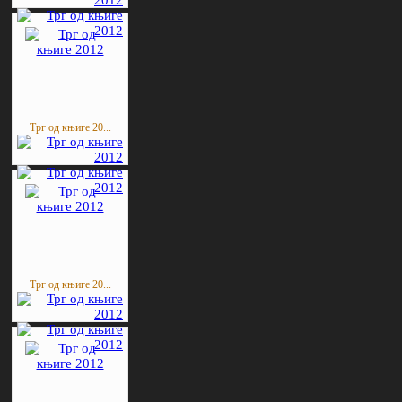
Трг од књиге 20...
Трг од књиге 20...