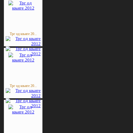
Трг од књиге 20...
Трг од књиге 20...