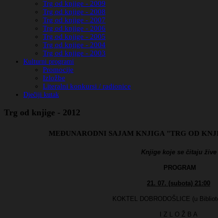
Trg od knjige - 2009
Trg od knjige - 2008
Trg od knjige - 2007
Trg od knjige - 2006
Trg od knjige - 2005
Trg od knjige - 2004
Trg od knjige - 2003
Kulturni programi
Promocije
Izložbe
Literalni konkursi / radionice
Dječiji kutak
Trg od knjige - 2012
MEĐUNARODNI SAJAM KNJIGA "TRG OD KNJI
Knjige koje se čitaju žive
PROGRAM
21. 07. (subota) 21:00
KOKTEL DOBRODOŠLICE (u Bibliote
I Z L O Ž B A