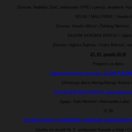
(Govore: Neđeljko Zorić, ambasador SFRJ u penziji, akademik Voji
VELIKI I MALI PRINC / Veselin 
(Govore: Veselin Mišnić i Želidrag Nikčević, k
SASVIM SKROMNI DAROVI / Uglješa
(Govore: Uglješa Šajtinac i Gojko Božović, ure
27. 07. (petak) 20:30
Programi za djecu
Zabavno-književni program „SLANE PJESME
(Učestvuju djeca Herceg-Novog i Kotora 
LUCKASTI KLOVNOVI: pozorišna pred
(Igraju: Tode Nikoletić i Aleksandra Lukić, 
21:30
IZLOŽBA KNJIGA SAVREMENE KANADSKE KNJIŽEVNOST
Izložbu će otvoriti Nj. E. ambasador Kanade u Srbiji i 