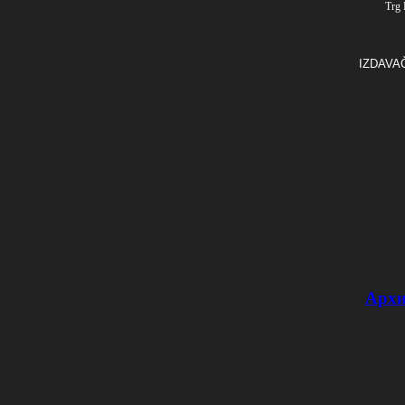
Trg 
IZDAVA
Архи