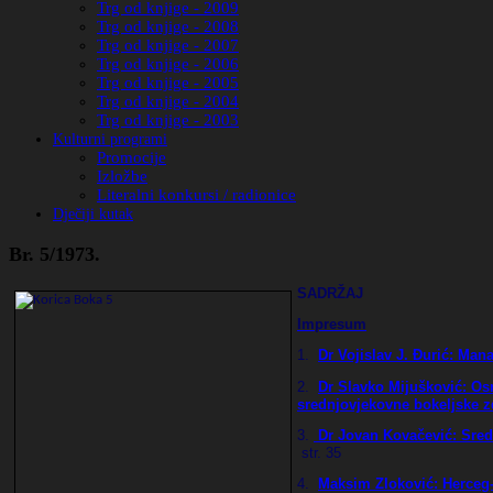
Trg od knjige - 2009
Trg od knjige - 2008
Trg od knjige - 2007
Trg od knjige - 2006
Trg od knjige - 2005
Trg od knjige - 2004
Trg od knjige - 2003
Kulturni programi
Promocije
Izložbe
Literalni konkursi / radionice
Dječiji kutak
Br. 5/1973.
SADRŽAJ
Impresum
1.
Dr Vojislav J. Đurić:
Mana
2.
Dr Slavko Mijušković: Os
srednjovjekovne bokeljske zd
3.
Dr Jovan Kovačević: Sredn
str
. 35
4.
Maksim Zloković: Herceg