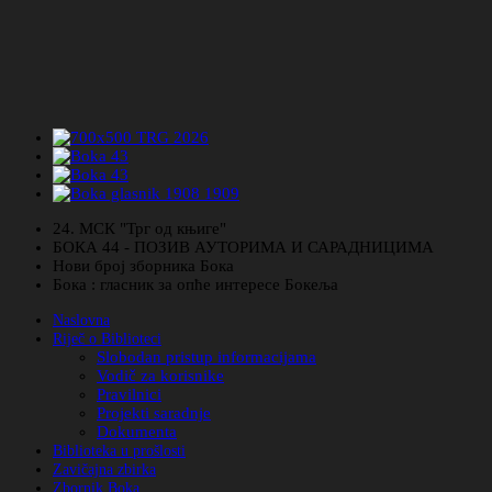
24. МСК "Трг од књиге"
БОКА 44 - ПОЗИВ АУТОРИМА И САРАДНИЦИМА
Нови број зборника Бока
Бока : гласник за опће интересе Бокеља
Naslovna
Riječ o Biblioteci
Slobodan pristup informacijama
Vodič za korisnike
Pravilnici
Projekti saradnje
Dokumenta
Biblioteka u prošlosti
Zavičajna zbirka
Zbornik Boka