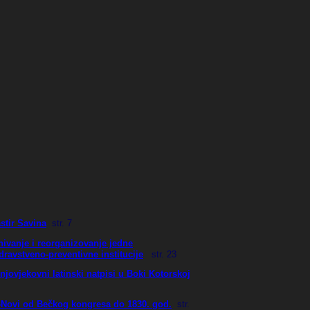
stir Savina
str. 7
nivanje i reorganizovanje jedne
ravstveno-preventivne institucije
str
. 23
jovjekovni latinski natpisi u Boki Kotorskoj
-Novi od Bečkog kongresa do 1830. god.
str
.