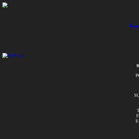
Ћир
R
P
SU
T
F
E