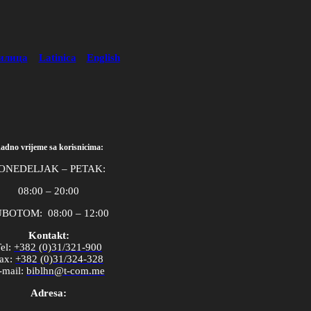
илица
Latinica
English
adno vrijeme sa korisnicima:
ONEDELJAK – PETAK:
08:00 – 20:00
BOTOM: 08:00 – 12:00
Kontakt:
el
:
+382 (0)31/321-900
ax
:
+382 (0)31/324-328
-
mail
:
biblhn
@
t
-
com
.
me
Adresa: