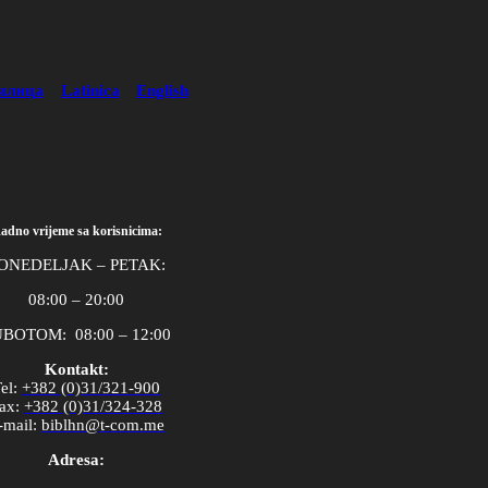
илица
Latinica
English
adno vrijeme sa korisnicima:
ONEDELJAK – PETAK:
08:00 – 20:00
BOTOM: 08:00 – 12:00
Kontakt:
el
:
+382 (0)31/321-900
ax
:
+382 (0)31/324-328
-
mail
:
biblhn
@
t
-
com
.
me
Adresa: