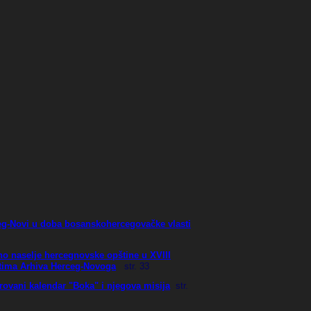
eg-Novi u doba bosanskohercegovačke vlasti
no naselje hercegnovske opštine u XVIII
tima Arhiva Herceg-Novoga
str
. 33
strovani kalendar "Boka" i njegova misija
str
.