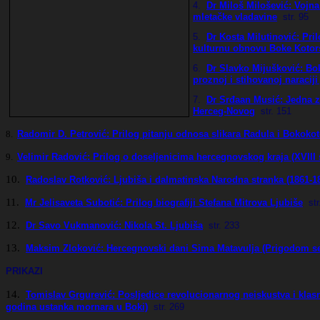
4.
Dr Miloš Milošević: Vojna
mletačke vladavine
str
. 95
5.
Dr Kosta Milutinović: Pr
kulturnu obnovu Boke Kotor
6.
Dr Slavko Mijušković: Bok
proznoj i stihovanoj naracij
7.
Dr Srđaan Musić: Jedna za
Herceg-Novog
str
. 151
8.
Radomir D. Petrović: Prilog pitanju odnosa slikara Radula i Bokokot
9.
Velimir Radović: Prilog o doseljenicima hercegnovskog kraja (XVIII 
10.
Radoslav Rotković: Ljubiša i dalmatinska Narodna stranka (1861-1
11.
Mr Jelisaveta Subotić: Prilog biografiji Stefana Mitrova Ljubiše
str
12.
Dr Savo Vukmanović: Nikola St. Ljubiša
str
. 233
13.
Maksim Zloković: Hercegnovski dani Sima Matavulja (Prigodom se
PRIKAZI
14.
Tomislav Grgurević: Posljedice revolucionarnog neiskustva i kla
godina ustanka mornara u Boki)
str
. 269