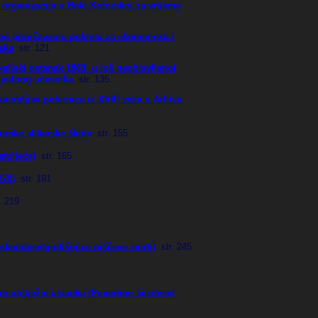
 organizacija u Boki Kotorskoj za vrijeme
ilog proučavanju pokreta za ekonomsku i
ske
str
. 121
eljski ustanak 1869. u još neobjavljenoj
i jednog učesnika
str
. 135
nimljiva poternica iz XVIII veka u Arhivu
orske slikarske škole
str
. 155
stoljeće)
str
. 165
870)
str
. 191
. 219
damdesetgodišnjice piščeve smrti)
str
. 245
sno obilježje ustanka (Povodom šezdeset