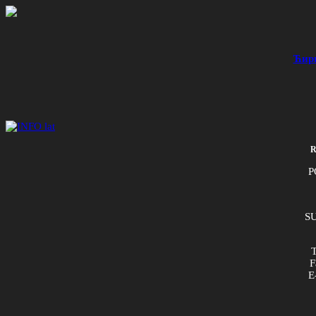
Ћир
R
P
SU
T
F
E