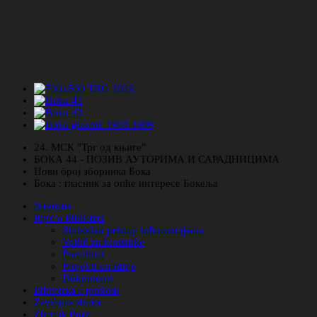
24. МСК "Трг од књиге"
БОКА 44 - ПОЗИВ АУТОРИМА И САРАДНИЦИМА
Нови број зборника Бока
Бока : гласник за опће интересе Бокеља
Naslovna
Riječ o Biblioteci
Slobodan pristup informacijama
Vodič za korisnike
Pravilnici
Projekti saradnje
Dokumenta
Biblioteka u prošlosti
Zavičajna zbirka
Zbornik Boka