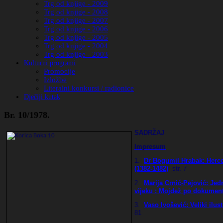
Trg od knjige - 2009
Trg od knjige - 2008
Trg od knjige - 2007
Trg od knjige - 2006
Trg od knjige - 2005
Trg od knjige - 2004
Trg od knjige - 2003
Kulturni programi
Promocije
Izložbe
Literalni konkursi / radionice
Dječiji kutak
Br. 10/1978.
SADRŽAJ
Impresum
1.
Dr Bogumil Hrabak:
Herc
(1382-1482)
str. 7
2.
Marija Crnić-Pejović: Jed
vijeku : Mojdež po dokumen
3.
Vaso Ivošević: Veliki ilu
81