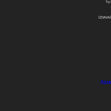
Trg 
IZDAVA
Архи