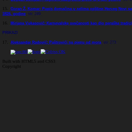
15.
Goran Ž. Komar: Popis domaćina u selima opštine Herceg Novi sa 
1826. godine
str. 249
16.
Mirjana Vukasović: Karnevalske svečanosti kao dio peraške tradici
PRIKAZI
17.
Aleksandar Radović: Paštrovići na pjenu od mora
str. 273
Built with HTML5 and CSS3
Copyright