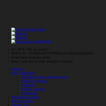
24. МСК "Трг од књиге"
БОКА 44 - ПОЗИВ АУТОРИМА И САРАДНИЦИМА
Нови број зборника Бока
Бока : гласник за опће интересе Бокеља
Naslovna
Riječ o Biblioteci
Slobodan pristup informacijama
Vodič za korisnike
Pravilnici
Projekti saradnje
Dokumenta
Biblioteka u prošlosti
Zavičajna zbirka
Zbornik Boka