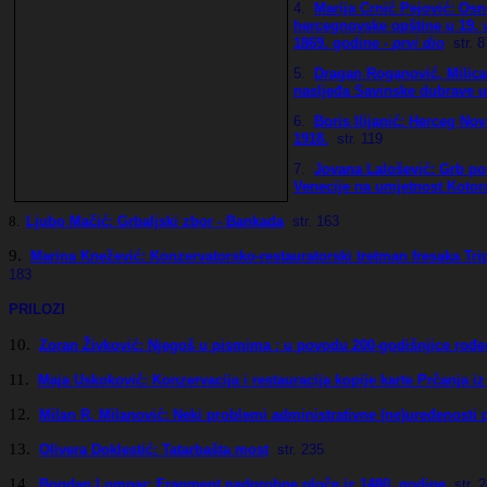
4.
Marija Crnić Pejović: Os
hercegnovske opštine u 19. v
1869. godine -
prvi dio
str. 8
5.
Dragan Roganović, Milica 
nasljeđa Savinske dubrave 
6.
Boris Ilijanić: Herceg Nov
1918.
str. 119
7.
Jovana Lalošević: Grb po
Venecije na umjetnost Kotor
8.
Ljubo Mačić: Grbaljski zbor - Bankada
str. 163
9.
Marina Knežević: Konzervatorsko-restauratorski tretman fresaka Tri
183
PRILOZI
10.
Zoran Živković: Njegoš u pismima : u povodu 200-godišnjice rođen
11.
Maja Uskoković: Konzervacija i restauracija kopije karte Prčanja i
12.
Milan R. Milanović: Neki problemi administrativne (ne)uređenosti 
13.
Olivera Doklestić: Tatarbašta most
str. 235
14.
Bogdan Lompar: Fragment nadgrobne ploče iz 1480. godine
str. 