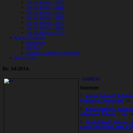
Trg od knjige - 2009
Trg od knjige - 2008
Trg od knjige - 2007
Trg od knjige - 2006
Trg od knjige - 2005
Trg od knjige - 2004
Trg od knjige - 2003
Kulturni programi
Promocije
Izložbe
Literalni konkursi / radionice
Dječiji kutak
Br. 34/2014.
SADRŽAJ
Impresum
1.
Zorica Čubrović:
Arhitekt
Krimovice, Donji Grbalj
str.
2.
Katarina Nikolić: Palata 
arhitekture Dobrote - I dio
st
3.
Ilija Lalošević: Obnova i 
nakon zemljotresa 1979. god