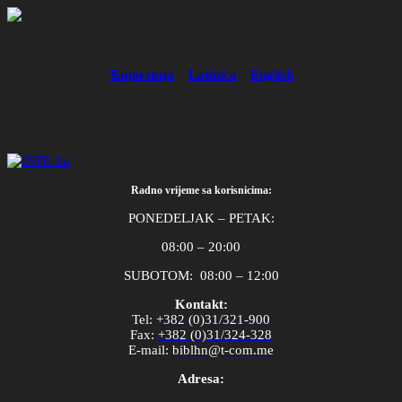
Ћирилица
Latinica
English
Radno vrijeme sa korisnicima:
PONEDELJAK – PETAK:
08:00 – 20:00
SUBOTOM: 08:00 – 12:00
Kontakt:
Tel
:
+382 (0)31/321-900
Fax
:
+382 (0)31/324-328
E
-
mail
:
biblhn
@
t
-
com
.
me
Adresa: