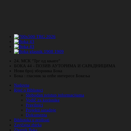
24. МСК "Трг од књиге"
БОКА 44 - ПОЗИВ АУТОРИМА И САРАДНИЦИМА
Нови број зборника Бока
Бока : гласник за опће интересе Бокеља
Naslovna
Riječ o Biblioteci
Slobodan pristup informacijama
Vodič za korisnike
Pravilnici
Projekti saradnje
Dokumenta
Biblioteka u prošlosti
Zavičajna zbirka
Zbornik Boka