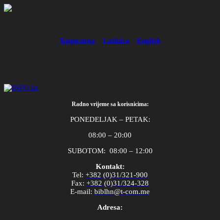
Ћирилица
Latinica
English
Radno vrijeme sa korisnicima:
PONEDELJAK – PETAK:
08:00 – 20:00
SUBOTOM: 08:00 – 12:00
Kontakt:
Tel
:
+382 (0)31/321-900
Fax
:
+382 (0)31/324-328
E
-
mail
:
biblhn
@
t
-
com
.
me
Adresa: