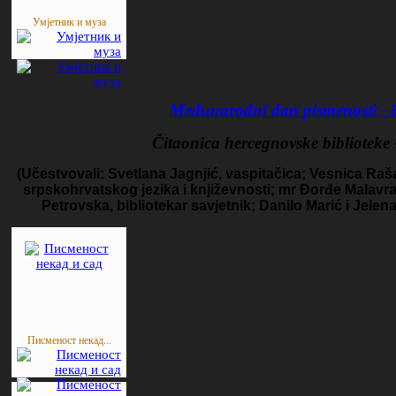
Умјетник и муза
Međunarodni dan pismenosti - 
Čitaonica hercegnovske biblioteke 
(Učestvovali:
Svetlana Jagnjić, vaspitačica; Vesnica Raša
srpskohrvatskog jezika i književnosti; mr Đorđe Malavraz
Petrovska, bibliotekar savjetnik; Danilo Marić i Jel
Писменост некад...