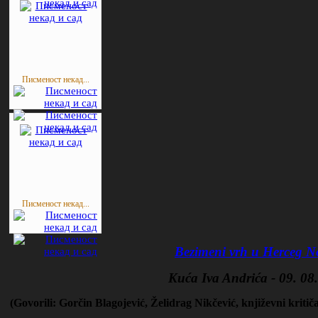
Писменост некад...
Писменост некад...
Bezimeni vrh u Herceg 
Kuća Iva Andrića - 09. 08
(Govorili: Gorčin Blagojević, Želidrag Nikčević, književni kritič