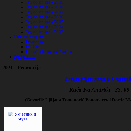
Trg od knjige - 2009
Trg od knjige - 2008
Trg od knjige - 2007
Trg od knjige - 2006
Trg od knjige - 2005
Trg od knjige - 2004
Trg od knjige - 2003
Kulturni programi
Promocije
Izložbe
Literalni konkursi / radionice
Dječiji kutak
2021 - Promocije
Predstavljen roman Umjetni
Kuća Iva Andrića - 23. 09
(Govorili: Ljiljana Tomanović Ponomarev i Đorđe Mala