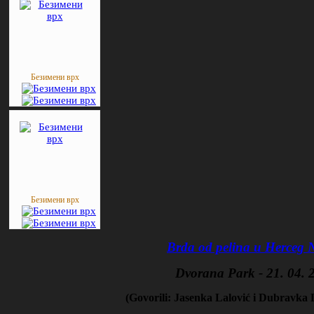
Безимени врх
Безимени врх
Brda od pelina u Herceg
Dvorana Park - 21. 04. 
(Govorili: Jasenka Lalović i Dubravka 