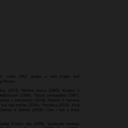
nik, rođen 1952. godine u selu Kralje, kod
ceg-Novom.
nji (1974), Molitve mravu (1985), Krugovi u
deljštamom (1994), Tabula smaragdina (1997),
avanje s memorijom (2014), Glasovi iz kamena
 koji nije prošao (2016), Prevalisa (2016), Krug
Glasovi iz Doklee (2018) i Dan i noć u Butui
lednji Eshilov dan (1995), Vavilonski mudraci