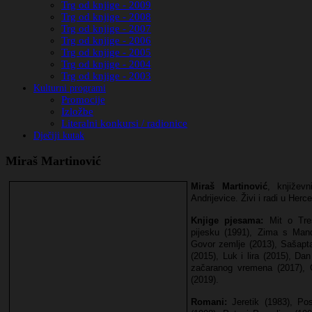
Trg od knjige - 2009
Trg od knjige - 2008
Trg od knjige - 2007
Trg od knjige - 2006
Trg od knjige - 2005
Trg od knjige - 2004
Trg od knjige - 2003
Kulturni programi
Promocije
Izložbe
Literalni konkursi / radionice
Dječiji kutak
Miraš Martinović
Miraš Martinović
, književ
Andrijevice. Živi i radi u Her
Knjige pjesama:
Mit o Treš
pijesku (1991), Zima s Man
Govor zemlje (2013), Sašapt
(2015), Luk i lira (2015), Dan
začaranog vremena (2017), 
(2019).
Romani:
Jeretik (1983), Pos