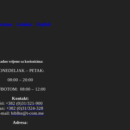
илица
Latinica
English
adno vrijeme sa korisnicima:
ONEDELJAK – PETAK:
08:00 – 20:00
BOTOM: 08:00 – 12:00
Kontakt:
el
:
+382 (0)31/321-900
ax
:
+382 (0)31/324-328
-
mail
:
biblhn
@
t
-
com
.
me
Adresa: