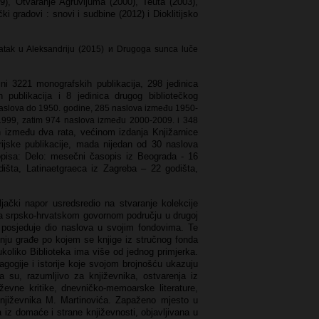
99), Otvaranje Agruvijuma (2000), Teuta (2003),
ki gradovi : snovi i sudbine (2012) i Dioklitijsko
vratak u Aleksandriju (2015) и Drugoga sunca luče
ini 3221 monografskih publikacija, 298 jedinica
ih publikacija i 8 jedinica drugog bibliotečkog
aslova dо 1950. godine,
285 naslova između 1950-
1999, zatim 974 naslova između 2000-2009. i
348
h između dva rata, većinom izdanja Knjižarnice
jske publikacije, mada nijedan od 30 naslova
opisa: Delo: mesečni časopis iz Beograda - 16
išta, Latinaetgraeca iz Zagreba – 22 godišta,
ljački napor usredsredio na stvaranje kolekcije
 na srpsko-hrvatskom govornom području u drugoj
ć posjeduje dio naslova u svojim fondovima. Te
šćenju građe po kojem se knjige iz stručnog fonda
ukoliko Biblioteka ima više od jednog primjerka.
pedagogije i istorije koje svojom brojnošću ukazuju
a su, razumljivo za književnika, ostvarenja iz
iževne kritike, dnevničko-memoarske literature,
u književnika M. Martinovića. Zapaženo mjesto u
 iz domaće i strane književnosti, objavljivana u