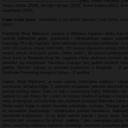
(1998), Putevi Prevalise (19
Snovi u Doklei (2008), Nevidljivi ljetopis (2010), Govor kraljeva (2011), Antič
zavještanje (2012).
Knjige kratke proze:
Harfistkinja iz Ura (2013), Sjećanje i smrt (2015), Po
(2016).
Književnik Miraš Martinović poklonio je Biblioteci Legatsku zbirku koju č
različite bibliotečke građe, pojedinačni i nekompletirani naslovi serijsk
materijala. Prvi dio Legatske zbirke obuhvata monografske publikacije:
12 n
1979,
874 naslova između 1980-1989,
728 naslova objavljenih između 1990-
. Zbirka sadrži i 10 naslova publikovani
naslova između
2010-2016. godine
Gece Kona iz Beograda.Drugi dio Legatske zbirke obuhvata većinom seri
periodike nije kompletiran. Navodimo značajan broj godišta sledećih čas
godišta, Mostovi: časopis za prevodnu književnost iz Beograda – 16 god
Godišnjak Pomorskog muzeja iz Kotora – 11 godišta.
Legator, Miraš Martinović, je svoje vrijeme, materijalna sredstva i sakup
savremene, aktuelne knjige, tj. autorskih ostvarenja i prevoda objavljenih
polovini prošlog vijeka. Kako se radi o savremenoj knjizi, Biblioteka ve
naslove će naši čitaoci biti u prilici da koriste, shodno Pravilniku o kori
mogu iznajmljivati za korišćenje van službenih prostorija Biblioteke samo 
Zbirka sadrži knjige iz oblasti filozofije, psihologije, teologije, filologije, 
na raznorodne preokupacije i intelektualne potrebe Darodavca. Najbrojnij
savremene književnosti. To su brojni naslovi poezije i proze, eseja, knj
naročito onih stvaralaca čija ličnost, sudbina i djelo zaokupljaju pažnj
Zbirci zauzimaju odabrana književna ostvarenja, žanrovski raznovrsna djela