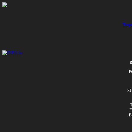
Ћир
R
P
SU
T
F
E