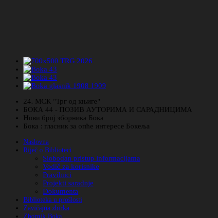
24. МСК "Трг од књиге"
БОКА 44 - ПОЗИВ АУТОРИМА И САРАДНИЦИМА
Нови број зборника Бока
Бока : гласник за опће интересе Бокеља
Naslovna
Riječ o Biblioteci
Slobodan pristup informacijama
Vodič za korisnike
Pravilnici
Projekti saradnje
Dokumenta
Biblioteka u prošlosti
Zavičajna zbirka
Zbornik Boka