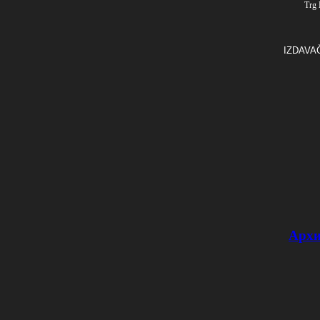
Trg 
IZDAVA
Архи